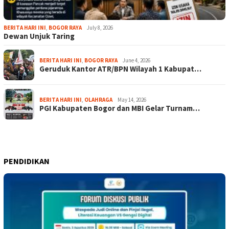
BERITA HARI INI
,
BOGOR RAYA
July 8, 2026
Dewan Unjuk Taring
BERITA HARI INI
,
BOGOR RAYA
June 4, 2026
Geruduk Kantor ATR/BPN Wilayah 1 Kabupat…
BERITA HARI INI
,
OLAHRAGA
May 14, 2026
PGI Kabupaten Bogor dan MBI Gelar Turnam…
PENDIDIKAN