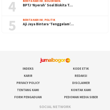
4
BERITA HARI INI
,
BOGOR RAYA
BPTJ ‘Nyerah’ Soal Biskita T…
5
BERITA HARI INI
,
POLITIK
Aji Jaya Bintara ‘Tenggelam’…
INDEKS
KODE ETIK
KARIR
REDAKSI
PRIVACY POLICY
DISCLAIMER
TENTANG KAMI
KONTAK KAMI
FORM PENGADUAN
PEDOMAN MEDIA SIBER
SOCIAL NETWORK