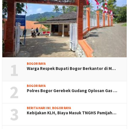
1
BOGOR RAYA
Warga Respek Bupati Bogor Berkantor di M…
2
BOGOR RAYA
Polres Bogor Gerebek Gudang Oplosan Gas …
3
BERITA HARI INI
,
BOGOR RAYA
Kebijakan KLH, Biaya Masuk TNGHS Pamijah…