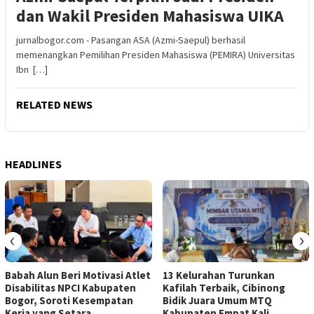
dan Wakil Presiden Mahasiswa UIKA
jurnalbogor.com - Pasangan ASA (Azmi-Saepul) berhasil
memenangkan Pemilihan Presiden Mahasiswa (PEMIRA) Universitas
Ibn […]
RELATED NEWS
HEADLINES
‹
›
Babah Alun Beri Motivasi Atlet
13 Kelurahan Turunkan
Disabilitas NPCI Kabupaten
Kafilah Terbaik, Cibinong
Bogor, Soroti Kesempatan
Bidik Juara Umum MTQ
Kerja yang Setara
Kabupaten Empat Kali