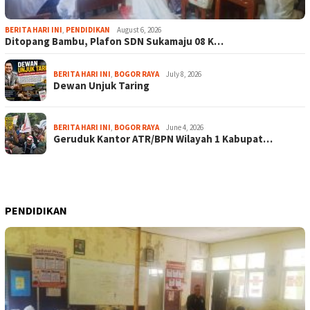
BERITA HARI INI
,
PENDIDIKAN
August 6, 2026
Ditopang Bambu, Plafon SDN Sukamaju 08 K…
BERITA HARI INI
,
BOGOR RAYA
July 8, 2026
Dewan Unjuk Taring
BERITA HARI INI
,
BOGOR RAYA
June 4, 2026
Geruduk Kantor ATR/BPN Wilayah 1 Kabupat…
PENDIDIKAN