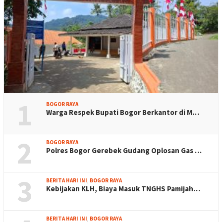
1
BOGOR RAYA
Warga Respek Bupati Bogor Berkantor di M…
2
BOGOR RAYA
Polres Bogor Gerebek Gudang Oplosan Gas …
3
BERITA HARI INI
,
BOGOR RAYA
Kebijakan KLH, Biaya Masuk TNGHS Pamijah…
BERITA HARI INI
,
BOGOR RAYA