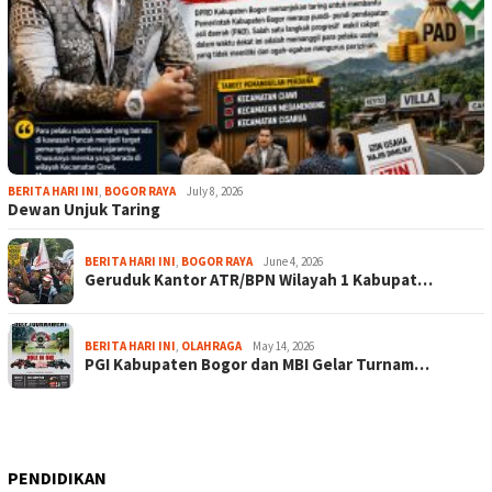
BERITA HARI INI
,
BOGOR RAYA
July 8, 2026
Dewan Unjuk Taring
BERITA HARI INI
,
BOGOR RAYA
June 4, 2026
Geruduk Kantor ATR/BPN Wilayah 1 Kabupat…
BERITA HARI INI
,
OLAHRAGA
May 14, 2026
PGI Kabupaten Bogor dan MBI Gelar Turnam…
PENDIDIKAN