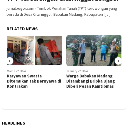
jurnalbogor.com - Tembok Penahan Tanah (TPT) terowongan yang
berada di Desa Citaringgul, Babakan Madang, Kabupaten […]
RELATED NEWS
‹
›
March 22, 2024
January 22, 2024
J
Karyawan Swasta
Warga Babakan Madang
W
Ditemukan tak Bernyawa di
Disambangi Bripka Ujang
Kontrakan
Diberi Pesan Kamtibmas
HEADLINES