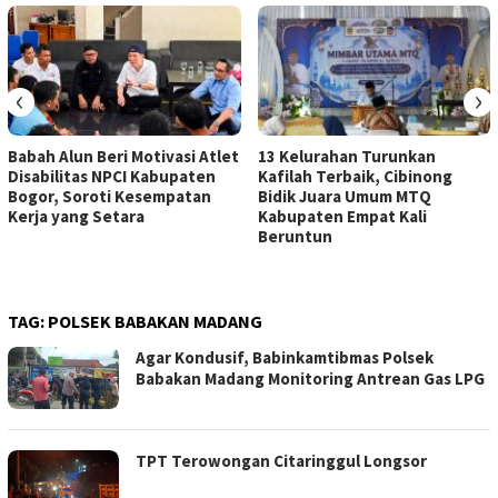
‹
›
Babah Alun Beri Motivasi Atlet
13 Kelurahan Turunkan
Disabilitas NPCI Kabupaten
Kafilah Terbaik, Cibinong
Bogor, Soroti Kesempatan
Bidik Juara Umum MTQ
Kerja yang Setara
Kabupaten Empat Kali
Beruntun
TAG:
POLSEK BABAKAN MADANG
Agar Kondusif, Babinkamtibmas Polsek
Babakan Madang Monitoring Antrean Gas LPG
TPT Terowongan Citaringgul Longsor