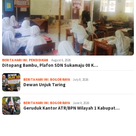
BERITA HARI INI
,
PENDIDIKAN
August 6, 2026
Ditopang Bambu, Plafon SDN Sukamaju 08 K…
BERITA HARI INI
,
BOGOR RAYA
July 8, 2026
Dewan Unjuk Taring
BERITA HARI INI
,
BOGOR RAYA
June 4, 2026
Geruduk Kantor ATR/BPN Wilayah 1 Kabupat…