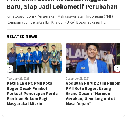
Baru, Siap Jadi Lokomotif Perubahan
jurnalbogor.com - Pergerakan Mahasiswa Islam Indonesia (PMII)
Komisariat Universitas Ibn Khaldun (UIKA) Bogor sukses […]
RELATED NEWS
‹
›
February 28, 2025
December 26, 2024
O
Ketua LBH PC PMII Kota
Abdullah Nuruz Zaini Pimpin
Bogor Desak Pemkot
PMII Kota Bogor, Usung
Perkuat Penerapan Perda
Grand Desain “Harmoni
P
Bantuan Hukum Bagi
Gerakan, Gemilang untuk
Masyarakat Miskin
Masa Depan”