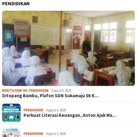
PENDIDIKAN
BERITA HARI INI
,
PENDIDIKAN
August 6, 2026
Ditopang Bambu, Plafon SDN Sukamaju 08 K…
PENDIDIKAN
August 4, 2026
Perkuat Literasi Keuangan, Anton Ajak Ma…
PENDIDIKAN
August 2, 2026