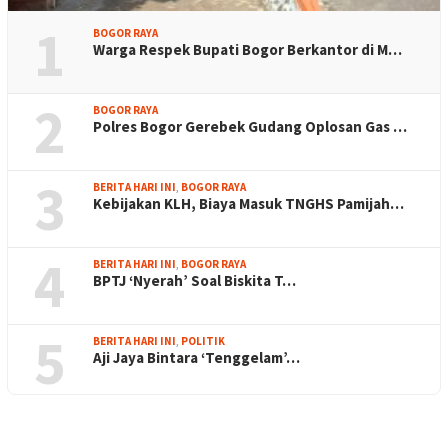
1
BOGOR RAYA
Warga Respek Bupati Bogor Berkantor di M…
2
BOGOR RAYA
Polres Bogor Gerebek Gudang Oplosan Gas …
3
BERITA HARI INI
,
BOGOR RAYA
Kebijakan KLH, Biaya Masuk TNGHS Pamijah…
4
BERITA HARI INI
,
BOGOR RAYA
BPTJ ‘Nyerah’ Soal Biskita T…
5
BERITA HARI INI
,
POLITIK
Aji Jaya Bintara ‘Tenggelam’…