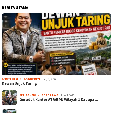
BERITA UTAMA
BERITA HARI INI
,
BOGOR RAYA
July 8, 2026
Dewan Unjuk Taring
BERITA HARI INI
,
BOGOR RAYA
June 4, 2026
Geruduk Kantor ATR/BPN Wilayah 1 Kabupat…