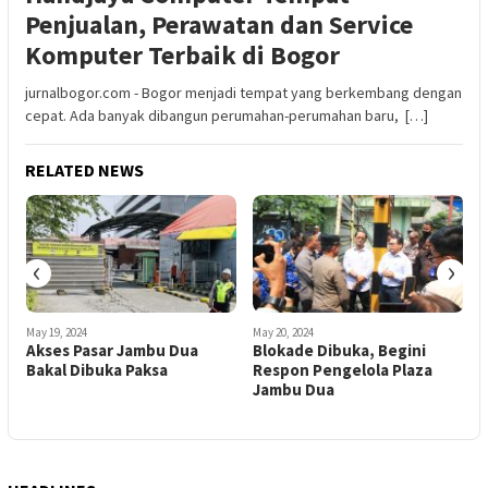
Penjualan, Perawatan dan Service
Komputer Terbaik di Bogor
jurnalbogor.com - Bogor menjadi tempat yang berkembang dengan
cepat. Ada banyak dibangun perumahan-perumahan baru, […]
RELATED NEWS
‹
›
May 19, 2024
May 20, 2024
M
Akses Pasar Jambu Dua
Blokade Dibuka, Begini
S
Bakal Dibuka Paksa
Respon Pengelola Plaza
J
Jambu Dua