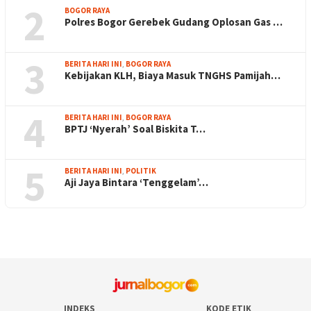
2
BOGOR RAYA
Polres Bogor Gerebek Gudang Oplosan Gas …
3
BERITA HARI INI
,
BOGOR RAYA
Kebijakan KLH, Biaya Masuk TNGHS Pamijah…
4
BERITA HARI INI
,
BOGOR RAYA
BPTJ ‘Nyerah’ Soal Biskita T…
5
BERITA HARI INI
,
POLITIK
Aji Jaya Bintara ‘Tenggelam’…
INDEKS
KODE ETIK