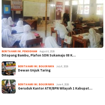
BERITA HARI INI
,
PENDIDIKAN
August 6, 2026
Ditopang Bambu, Plafon SDN Sukamaju 08 K…
BERITA HARI INI
,
BOGOR RAYA
July 8, 2026
Dewan Unjuk Taring
BERITA HARI INI
,
BOGOR RAYA
June 4, 2026
Geruduk Kantor ATR/BPN Wilayah 1 Kabupat…