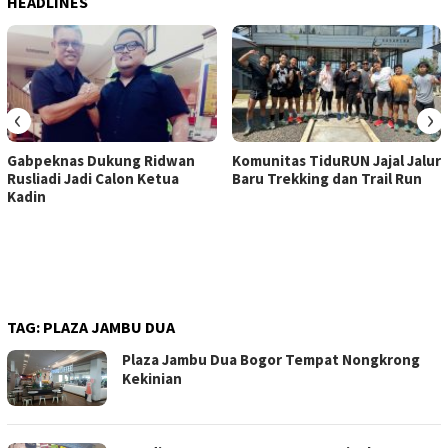
HEADLINES
‹
›
Gabpeknas Dukung Ridwan
Komunitas TiduRUN Jajal Jalur
Rusliadi Jadi Calon Ketua
Baru Trekking dan Trail Run
Kadin
TAG:
PLAZA JAMBU DUA
Plaza Jambu Dua Bogor Tempat Nongkrong
Kekinian