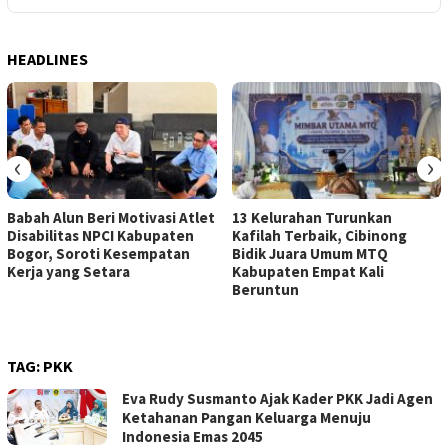
HEADLINES
‹
›
Babah Alun Beri Motivasi Atlet
13 Kelurahan Turunkan
Disabilitas NPCI Kabupaten
Kafilah Terbaik, Cibinong
Bogor, Soroti Kesempatan
Bidik Juara Umum MTQ
Kerja yang Setara
Kabupaten Empat Kali
Beruntun
TAG:
PKK
Eva Rudy Susmanto Ajak Kader PKK Jadi Agen
Ketahanan Pangan Keluarga Menuju
Indonesia Emas 2045