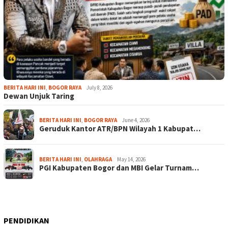
BERITA HARI INI
,
BOGOR RAYA
July 8, 2026
Dewan Unjuk Taring
BERITA HARI INI
,
BOGOR RAYA
June 4, 2026
Geruduk Kantor ATR/BPN Wilayah 1 Kabupat…
BERITA HARI INI
,
OLAHRAGA
May 14, 2026
PGI Kabupaten Bogor dan MBI Gelar Turnam…
PENDIDIKAN