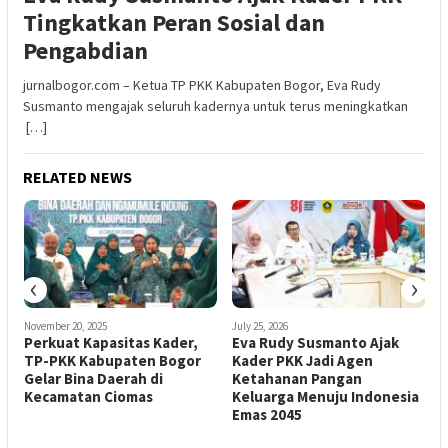
Tingkatkan Peran Sosial dan
Pengabdian
jurnalbogor.com – Ketua TP PKK Kabupaten Bogor, Eva Rudy
Susmanto mengajak seluruh kadernya untuk terus meningkatkan
[…]
RELATED NEWS
‹
›
November 20, 2025
July 25, 2026
Perkuat Kapasitas Kader,
Eva Rudy Susmanto Ajak
TP-PKK Kabupaten Bogor
Kader PKK Jadi Agen
n
Gelar Bina Daerah di
Ketahanan Pangan
m
Kecamatan Ciomas
Keluarga Menuju Indonesia
Emas 2045