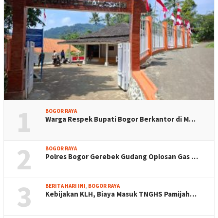
1
BOGOR RAYA
Warga Respek Bupati Bogor Berkantor di M…
2
BOGOR RAYA
Polres Bogor Gerebek Gudang Oplosan Gas …
3
BERITA HARI INI
,
BOGOR RAYA
Kebijakan KLH, Biaya Masuk TNGHS Pamijah…