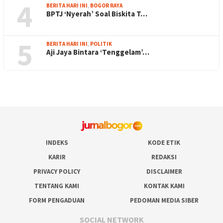
4
BERITA HARI INI
,
BOGOR RAYA
BPTJ ‘Nyerah’ Soal Biskita T…
5
BERITA HARI INI
,
POLITIK
Aji Jaya Bintara ‘Tenggelam’…
INDEKS
KODE ETIK
KARIR
REDAKSI
PRIVACY POLICY
DISCLAIMER
TENTANG KAMI
KONTAK KAMI
FORM PENGADUAN
PEDOMAN MEDIA SIBER
SOCIAL NETWORK