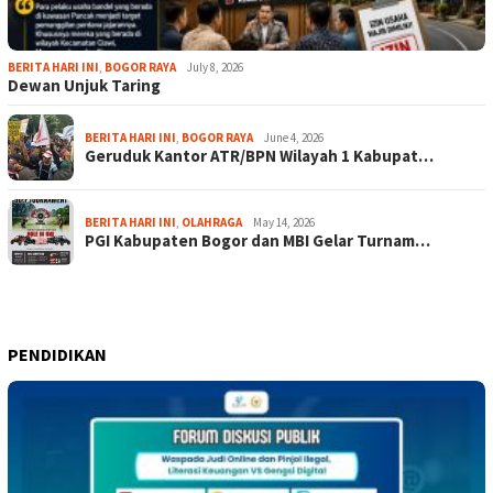
BERITA HARI INI
,
BOGOR RAYA
July 8, 2026
Dewan Unjuk Taring
BERITA HARI INI
,
BOGOR RAYA
June 4, 2026
Geruduk Kantor ATR/BPN Wilayah 1 Kabupat…
BERITA HARI INI
,
OLAHRAGA
May 14, 2026
PGI Kabupaten Bogor dan MBI Gelar Turnam…
PENDIDIKAN