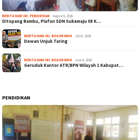
BERITA HARI INI
,
PENDIDIKAN
August 6, 2026
Ditopang Bambu, Plafon SDN Sukamaju 08 K…
BERITA HARI INI
,
BOGOR RAYA
July 8, 2026
Dewan Unjuk Taring
BERITA HARI INI
,
BOGOR RAYA
June 4, 2026
Geruduk Kantor ATR/BPN Wilayah 1 Kabupat…
PENDIDIKAN