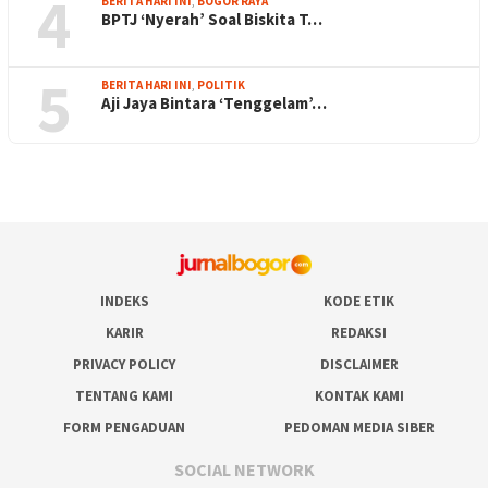
4
BERITA HARI INI
,
BOGOR RAYA
BPTJ ‘Nyerah’ Soal Biskita T…
5
BERITA HARI INI
,
POLITIK
Aji Jaya Bintara ‘Tenggelam’…
INDEKS
KODE ETIK
KARIR
REDAKSI
PRIVACY POLICY
DISCLAIMER
TENTANG KAMI
KONTAK KAMI
FORM PENGADUAN
PEDOMAN MEDIA SIBER
SOCIAL NETWORK