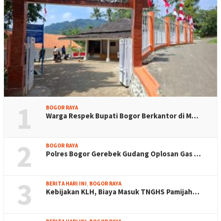
1
BOGOR RAYA
Warga Respek Bupati Bogor Berkantor di M…
2
BOGOR RAYA
Polres Bogor Gerebek Gudang Oplosan Gas …
3
BERITA HARI INI
,
BOGOR RAYA
Kebijakan KLH, Biaya Masuk TNGHS Pamijah…