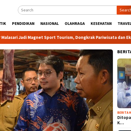
Searc
TIK
PENDIDIKAN
NASIONAL
OLAHRAGA
KESEHATAN
TRAVEL
adi Magnet Sport Tourism, Dongkrak Pariwisata dan Ekonomi Kab
BERIT
BERITA H
Ditopa
K…