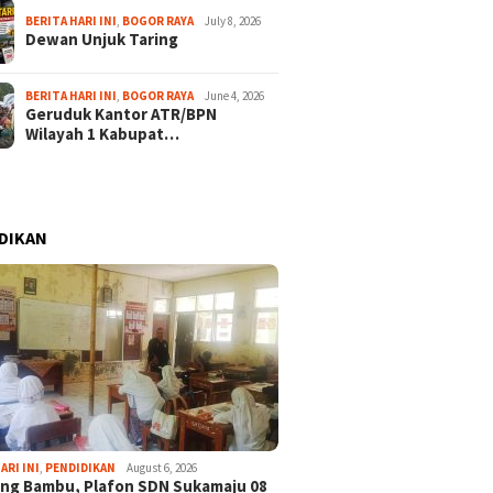
BERITA HARI INI
,
BOGOR RAYA
July 8, 2026
Dewan Unjuk Taring
BERITA HARI INI
,
BOGOR RAYA
June 4, 2026
Geruduk Kantor ATR/BPN
Wilayah 1 Kabupat…
DIKAN
ARI INI
,
PENDIDIKAN
August 6, 2026
ng Bambu, Plafon SDN Sukamaju 08