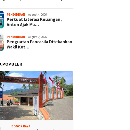
PENDIDIKAN
August 4, 2026
Perkuat Literasi Keuangan,
Anton Ajak Ma…
PENDIDIKAN
August 2, 2026
Penguatan Pancasila Ditekankan
Wakil Ket…
A POPULER
isi Bogor Biru di
Jelang Mukab IX KADIN
adin Bangun Kesadaran
Kabupaten Bogor, PHRI Bulat
akat Sungai Bebas
Dukung Ridwan Rusliadi
ah
BOGOR RAYA