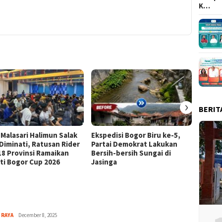
K…
›
BERIT
 Malasari Halimun Salak
Ekspedisi Bogor Biru ke-5,
Eksped
 Diminati, Ratusan Rider
Partai Demokrat Lakukan
Pangr
 18 Provinsi Ramaikan
Bersih-bersih Sungai di
Masyar
ti Bogor Cup 2026
Jasinga
Samp
Aga
 RAYA
December 8, 2025