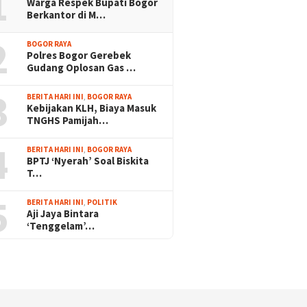
1
Warga Respek Bupati Bogor
Berkantor di M…
2
BOGOR RAYA
Polres Bogor Gerebek
Gudang Oplosan Gas …
3
BERITA HARI INI
,
BOGOR RAYA
Kebijakan KLH, Biaya Masuk
TNGHS Pamijah…
4
BERITA HARI INI
,
BOGOR RAYA
BPTJ ‘Nyerah’ Soal Biskita
T…
5
BERITA HARI INI
,
POLITIK
Aji Jaya Bintara
‘Tenggelam’…