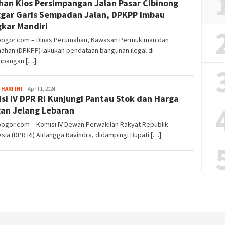
han Kios Persimpangan Jalan Pasar Cibinong
Alamanda
gar Garis Sempadan Jalan, DPKPP Imbau
kar Mandiri
lbogor.com – Dinas Perumahan, Kawasan Permukiman dan
ahan (DPKPP) lakukan pendataan bangunan ilegal di
mpangan […]
Sayyev
 HARI INI
April 1, 2024
si IV DPR RI Kunjungi Pantau Stok dan Harga
an Jelang Lebaran
bogor.com – Komisi IV Dewan Perwakilan Rakyat Republik
sia (DPR RI) Airlangga Ravindra, didampingi Bupati […]