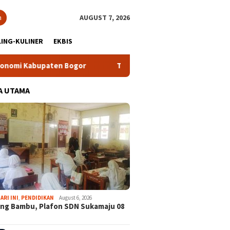
h
AUGUST 7, 2026
ING-KULINER
EKBIS
upaten Bogor
Tour Malasari Halimun Salak Kian Diminati, 
A UTAMA
ARI INI
,
PENDIDIKAN
August 6, 2026
ng Bambu, Plafon SDN Sukamaju 08