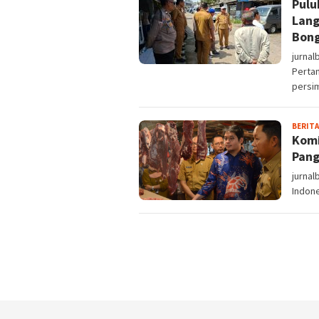
Pulu
Lang
Bong
jurna
Pertan
persi
BERITA
Komi
Pang
jurnal
Indone