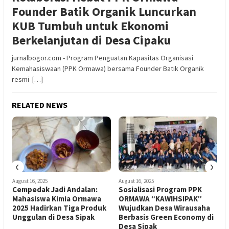
Founder Batik Organik Luncurkan
KUB Tumbuh untuk Ekonomi
Berkelanjutan di Desa Cipaku
jurnalbogor.com - Program Penguatan Kapasitas Organisasi
Kemahasiswaan (PPK Ormawa) bersama Founder Batik Organik
resmi […]
RELATED NEWS
‹
›
August 16, 2025
August 16, 2025
Cempedak Jadi Andalan:
Sosialisasi Program PPK
Mahasiswa Kimia Ormawa
ORMAWA “KAWIHSIPAK”
2025 Hadirkan Tiga Produk
Wujudkan Desa Wirausaha
Unggulan di Desa Sipak
Berbasis Green Economy di
Desa Sipak