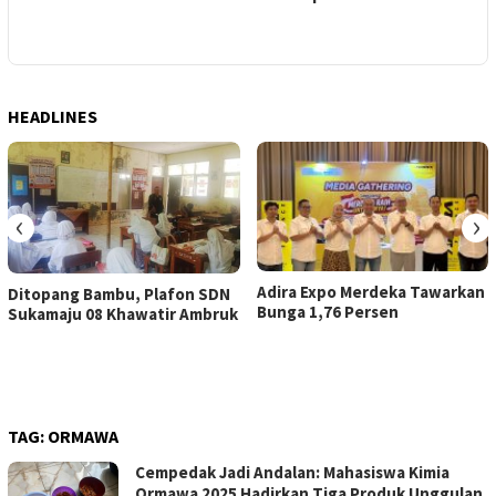
HEADLINES
‹
›
Adira Expo Merdeka Tawarkan
Ditopang Bambu, Plafon SDN
Bunga 1,76 Persen
Sukamaju 08 Khawatir Ambruk
TAG:
ORMAWA
Cempedak Jadi Andalan: Mahasiswa Kimia
Ormawa 2025 Hadirkan Tiga Produk Unggulan