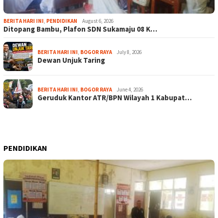
BERITA HARI INI
,
PENDIDIKAN
August 6, 2026
Ditopang Bambu, Plafon SDN Sukamaju 08 K…
BERITA HARI INI
,
BOGOR RAYA
July 8, 2026
Dewan Unjuk Taring
BERITA HARI INI
,
BOGOR RAYA
June 4, 2026
Geruduk Kantor ATR/BPN Wilayah 1 Kabupat…
PENDIDIKAN