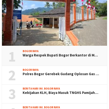
1
BOGOR RAYA
Warga Respek Bupati Bogor Berkantor di M…
2
BOGOR RAYA
Polres Bogor Gerebek Gudang Oplosan Gas …
3
BERITA HARI INI
,
BOGOR RAYA
Kebijakan KLH, Biaya Masuk TNGHS Pamijah…
BERITA HARI INI
,
BOGOR RAYA