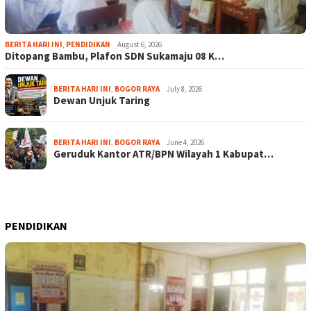
BERITA HARI INI
,
PENDIDIKAN
August 6, 2026
Ditopang Bambu, Plafon SDN Sukamaju 08 K…
BERITA HARI INI
,
BOGOR RAYA
July 8, 2026
Dewan Unjuk Taring
BERITA HARI INI
,
BOGOR RAYA
June 4, 2026
Geruduk Kantor ATR/BPN Wilayah 1 Kabupat…
PENDIDIKAN