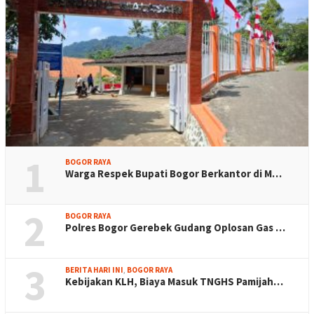
1
BOGOR RAYA
Warga Respek Bupati Bogor Berkantor di M…
2
BOGOR RAYA
Polres Bogor Gerebek Gudang Oplosan Gas …
3
BERITA HARI INI
,
BOGOR RAYA
Kebijakan KLH, Biaya Masuk TNGHS Pamijah…