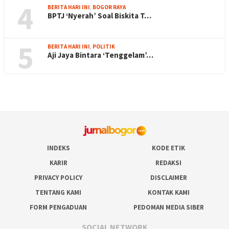
4
BERITA HARI INI
,
BOGOR RAYA
BPTJ ‘Nyerah’ Soal Biskita T…
5
BERITA HARI INI
,
POLITIK
Aji Jaya Bintara ‘Tenggelam’…
INDEKS
KODE ETIK
KARIR
REDAKSI
PRIVACY POLICY
DISCLAIMER
TENTANG KAMI
KONTAK KAMI
FORM PENGADUAN
PEDOMAN MEDIA SIBER
SOCIAL NETWORK