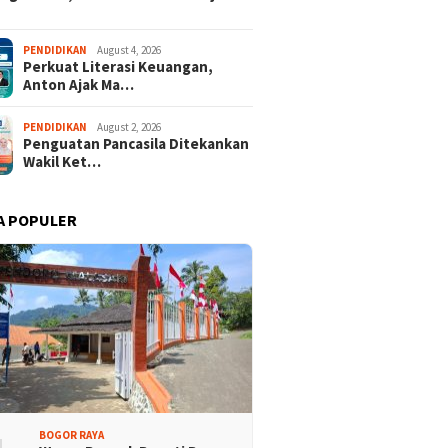
isi Bogor Biru di
Jelang Mukab IX KADIN
PENDIDIKAN
August 4, 2026
Perkuat Literasi Keuangan,
adin Bangun Kesadaran
Kabupaten Bogor, PHRI Bulat
Anton Ajak Ma…
akat Sungai Bebas
Dukung Ridwan Rusliadi
ah
PENDIDIKAN
August 2, 2026
Penguatan Pancasila Ditekankan
Wakil Ket…
A POPULER
BOGOR RAYA