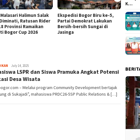
K…
 Malasari Halimun Salak
Ekspedisi Bogor Biru ke-5,
Eksped
 Diminati, Ratusan Rider
Partai Demokrat Lakukan
Pangr
 18 Provinsi Ramaikan
Bersih-bersih Sungai di
Masyar
ti Bogor Cup 2026
Jasinga
Samp
Sayyev
DIKAN
July 14, 2025
BERIT
siswa LSPR dan Siswa Pramuka Angkat Potensi
asi Desa Wisata
lbogor.com – Melalui program Community Development bertajuk
ung di Sukajadi”, mahasiswa PRDC26-5SP Public Relations & […]