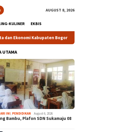
h
AUGUST 8, 2026
ING-KULINER
EKBIS
konomi Kabupaten Bogor
Tour Malasari Halimun Salak Kian 
A UTAMA
ARI INI
,
PENDIDIKAN
August 6, 2026
ng Bambu, Plafon SDN Sukamaju 08