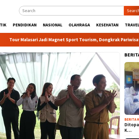
Searc
TIK
PENDIDIKAN
NASIONAL
OLAHRAGA
KESEHATAN
TRAVEL
Malasari Jadi Magnet Sport Tourism, Dongkrak Pariwisata dan E
BERIT
BERITA H
Ditopa
K…