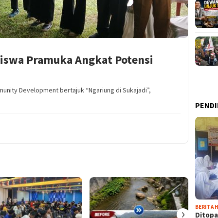
iswa Pramuka Angkat Potensi
unity Development bertajuk “Ngariung di Sukajadi”,
PENDI
BERITA H
›
Ditopa