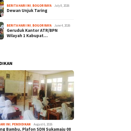
BERITA HARI INI
,
BOGOR RAYA
July 8, 2026
Dewan Unjuk Taring
BERITA HARI INI
,
BOGOR RAYA
June 4, 2026
Geruduk Kantor ATR/BPN
Wilayah 1 Kabupat…
DIKAN
ARI INI
,
PENDIDIKAN
August 6, 2026
ng Bambu, Plafon SDN Sukamaju 08