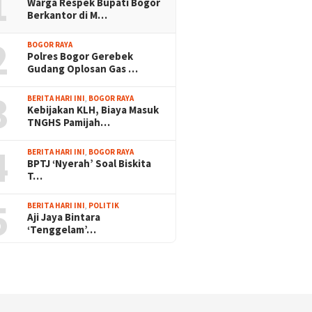
1
Warga Respek Bupati Bogor
Berkantor di M…
2
BOGOR RAYA
Polres Bogor Gerebek
Gudang Oplosan Gas …
3
BERITA HARI INI
,
BOGOR RAYA
Kebijakan KLH, Biaya Masuk
TNGHS Pamijah…
4
BERITA HARI INI
,
BOGOR RAYA
BPTJ ‘Nyerah’ Soal Biskita
T…
5
BERITA HARI INI
,
POLITIK
Aji Jaya Bintara
‘Tenggelam’…