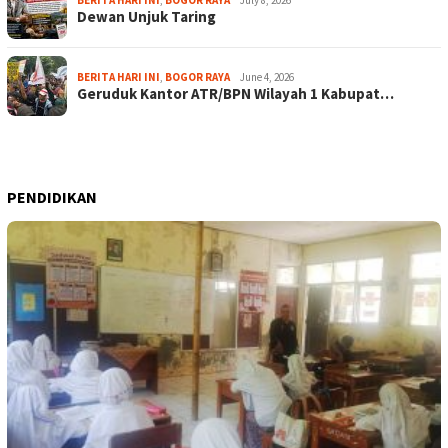
BERITA HARI INI
,
BOGOR RAYA
July 8, 2026
Dewan Unjuk Taring
BERITA HARI INI
,
BOGOR RAYA
June 4, 2026
Geruduk Kantor ATR/BPN Wilayah 1 Kabupat…
PENDIDIKAN