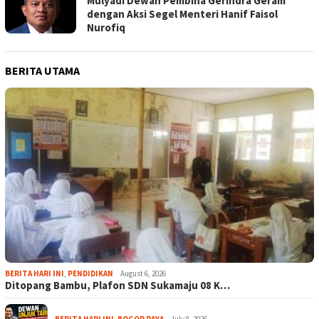
Mulyadi Dewan Pembina Gerindra Geram
dengan Aksi Segel Menteri Hanif Faisol
Nurofiq
BERITA UTAMA
BERITA HARI INI
,
PENDIDIKAN
August 6, 2026
Ditopang Bambu, Plafon SDN Sukamaju 08 K…