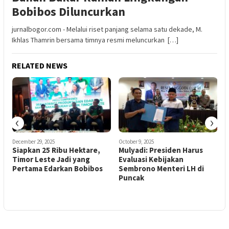
Bobibos Diluncurkan
‎jurnalbogor.com - Melalui riset panjang selama satu dekade, M.
Ikhlas Thamrin bersama timnya resmi meluncurkan […]
RELATED NEWS
‹
›
December 29, 2025
October 9, 2025
O
Siapkan 25 Ribu Hektare,
Mulyadi: Presiden Harus
Timor Leste Jadi yang
Evaluasi Kebijakan
P
Pertama Edarkan Bobibos
Sembrono Menteri LH di
Puncak