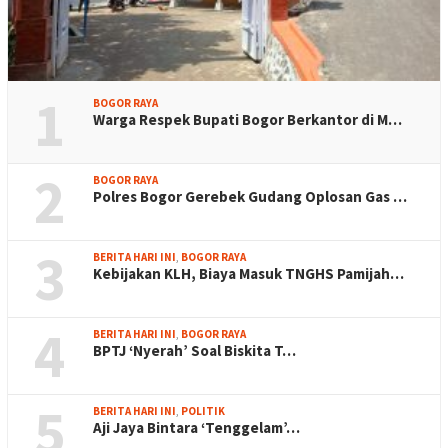
1
BOGOR RAYA
Warga Respek Bupati Bogor Berkantor di M…
2
BOGOR RAYA
Polres Bogor Gerebek Gudang Oplosan Gas …
3
BERITA HARI INI
,
BOGOR RAYA
Kebijakan KLH, Biaya Masuk TNGHS Pamijah…
4
BERITA HARI INI
,
BOGOR RAYA
BPTJ ‘Nyerah’ Soal Biskita T…
5
BERITA HARI INI
,
POLITIK
Aji Jaya Bintara ‘Tenggelam’…