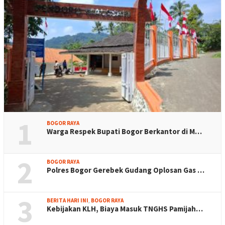
1
BOGOR RAYA
Warga Respek Bupati Bogor Berkantor di M…
2
BOGOR RAYA
Polres Bogor Gerebek Gudang Oplosan Gas …
3
BERITA HARI INI
,
BOGOR RAYA
Kebijakan KLH, Biaya Masuk TNGHS Pamijah…