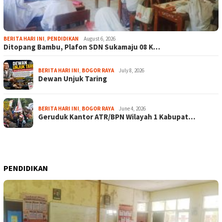
BERITA HARI INI
,
PENDIDIKAN
August 6, 2026
Ditopang Bambu, Plafon SDN Sukamaju 08 K…
BERITA HARI INI
,
BOGOR RAYA
July 8, 2026
Dewan Unjuk Taring
BERITA HARI INI
,
BOGOR RAYA
June 4, 2026
Geruduk Kantor ATR/BPN Wilayah 1 Kabupat…
PENDIDIKAN