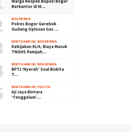
1
Warga Respek Bupati Bogor
Berkantor di M…
2
BOGOR RAYA
Polres Bogor Gerebek
Gudang Oplosan Gas …
3
BERITA HARI INI
,
BOGOR RAYA
Kebijakan KLH, Biaya Masuk
TNGHS Pamijah…
4
BERITA HARI INI
,
BOGOR RAYA
BPTJ ‘Nyerah’ Soal Biskita
T…
5
BERITA HARI INI
,
POLITIK
Aji Jaya Bintara
‘Tenggelam’…