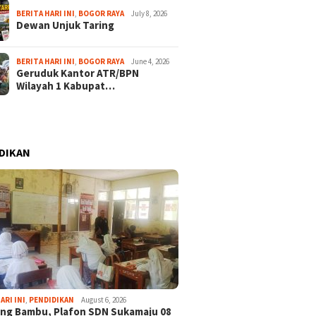
BERITA HARI INI
,
BOGOR RAYA
July 8, 2026
Dewan Unjuk Taring
BERITA HARI INI
,
BOGOR RAYA
June 4, 2026
Geruduk Kantor ATR/BPN
Wilayah 1 Kabupat…
DIKAN
ARI INI
,
PENDIDIKAN
August 6, 2026
ng Bambu, Plafon SDN Sukamaju 08