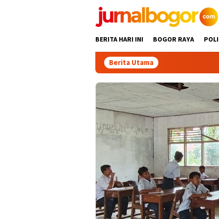
Skip
to
content
BERITA HARI INI
BOGOR RAYA
POLI
Berita Utama
Tour Ma