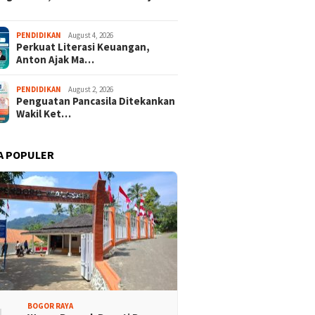
isi Bogor Biru di
Jelang Mukab IX KADIN
PENDIDIKAN
August 4, 2026
Perkuat Literasi Keuangan,
adin Bangun Kesadaran
Kabupaten Bogor, PHRI Bulat
Anton Ajak Ma…
akat Sungai Bebas
Dukung Ridwan Rusliadi
ah
PENDIDIKAN
August 2, 2026
Penguatan Pancasila Ditekankan
Wakil Ket…
A POPULER
BOGOR RAYA