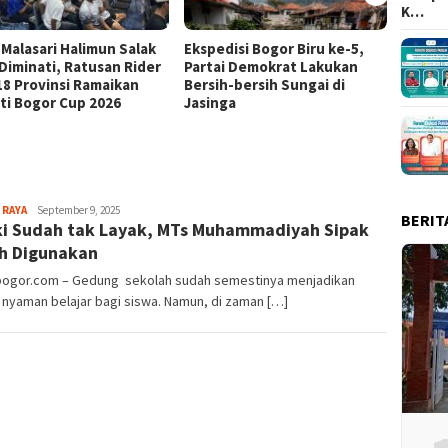
K…
 Malasari Halimun Salak
Ekspedisi Bogor Biru ke-5,
Eksped
 Diminati, Ratusan Rider
Partai Demokrat Lakukan
Pangr
 18 Provinsi Ramaikan
Bersih-bersih Sungai di
Masyar
ti Bogor Cup 2026
Jasinga
Samp
Sayyev
 RAYA
September 9, 2025
BERIT
i Sudah tak Layak, MTs Muhammadiyah Sipak
h Digunakan
lbogor.com – Gedung sekolah sudah semestinya menjadikan
nyaman belajar bagi siswa. Namun, di zaman […]