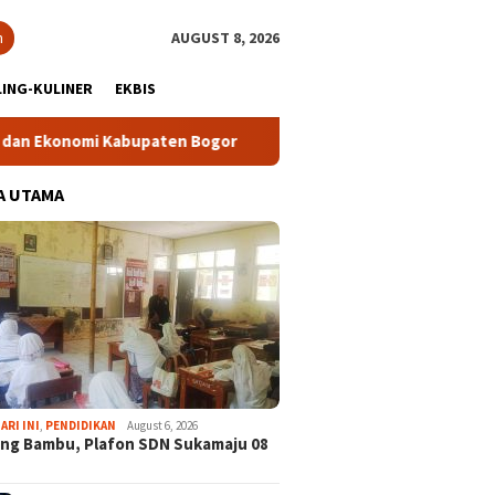
h
AUGUST 8, 2026
ING-KULINER
EKBIS
nomi Kabupaten Bogor
Tour Malasari Halimun Salak Kian Di
A UTAMA
ARI INI
,
PENDIDIKAN
August 6, 2026
ng Bambu, Plafon SDN Sukamaju 08