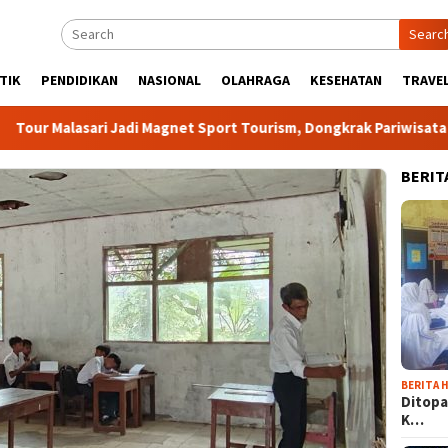
Searc
TIK
PENDIDIKAN
NASIONAL
OLAHRAGA
KESEHATAN
TRAVEL
lasari Jadi Magnet Sport Tourism, Dongkrak Pariwisata dan Eko
BERIT
BERITA H
Ditopa
K…