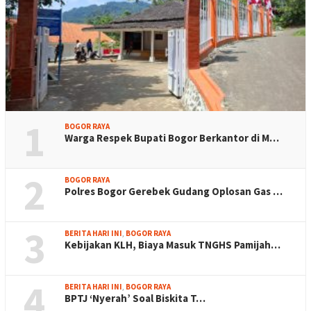
1
BOGOR RAYA
Warga Respek Bupati Bogor Berkantor di M…
2
BOGOR RAYA
Polres Bogor Gerebek Gudang Oplosan Gas …
3
BERITA HARI INI
,
BOGOR RAYA
Kebijakan KLH, Biaya Masuk TNGHS Pamijah…
4
BERITA HARI INI
,
BOGOR RAYA
BPTJ ‘Nyerah’ Soal Biskita T…