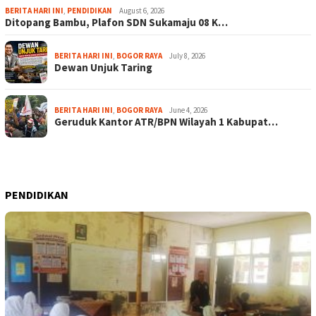
BERITA HARI INI
,
PENDIDIKAN
August 6, 2026
Ditopang Bambu, Plafon SDN Sukamaju 08 K…
BERITA HARI INI
,
BOGOR RAYA
July 8, 2026
Dewan Unjuk Taring
BERITA HARI INI
,
BOGOR RAYA
June 4, 2026
Geruduk Kantor ATR/BPN Wilayah 1 Kabupat…
PENDIDIKAN