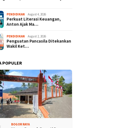
isi Bogor Biru di
Jelang Mukab IX KADIN
adin Bangun Kesadaran
Kabupaten Bogor, PHRI Bulat
PENDIDIKAN
August 4, 2026
akat Sungai Bebas
Dukung Ridwan Rusliadi
Perkuat Literasi Keuangan,
ah
Anton Ajak Ma…
PENDIDIKAN
August 2, 2026
Penguatan Pancasila Ditekankan
Wakil Ket…
A POPULER
BOGOR RAYA