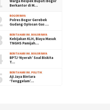
1
Warga Respek Bupati Bogor
Berkantor di M…
2
BOGOR RAYA
Polres Bogor Gerebek
Gudang Oplosan Gas …
3
BERITA HARI INI
,
BOGOR RAYA
Kebijakan KLH, Biaya Masuk
TNGHS Pamijah…
4
BERITA HARI INI
,
BOGOR RAYA
BPTJ ‘Nyerah’ Soal Biskita
T…
5
BERITA HARI INI
,
POLITIK
Aji Jaya Bintara
‘Tenggelam’…