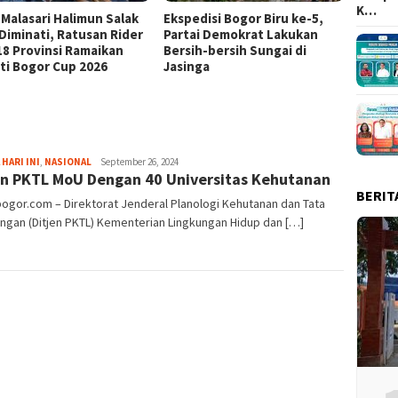
K…
 Malasari Halimun Salak
Ekspedisi Bogor Biru ke-5,
Eksped
 Diminati, Ratusan Rider
Partai Demokrat Lakukan
Pangr
 18 Provinsi Ramaikan
Bersih-bersih Sungai di
Masyar
ti Bogor Cup 2026
Jasinga
Samp
Fredy
 HARI INI
,
NASIONAL
September 26, 2024
en PKTL MoU Dengan 40 Universitas Kehutanan
Kristianto
BERIT
bogor.com – Direktorat Jenderal Planologi Kehutanan dan Tata
ngan (Ditjen PKTL) Kementerian Lingkungan Hidup dan […]