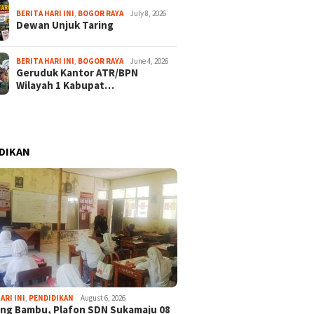
BERITA HARI INI
,
BOGOR RAYA
July 8, 2026
Dewan Unjuk Taring
BERITA HARI INI
,
BOGOR RAYA
June 4, 2026
Geruduk Kantor ATR/BPN
Wilayah 1 Kabupat…
DIKAN
ARI INI
,
PENDIDIKAN
August 6, 2026
ng Bambu, Plafon SDN Sukamaju 08