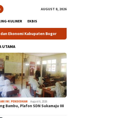
h
AUGUST 8, 2026
ING-KULINER
EKBIS
nomi Kabupaten Bogor
Tour Malasari Halimun Salak Kian Di
A UTAMA
ARI INI
,
PENDIDIKAN
August 6, 2026
ng Bambu, Plafon SDN Sukamaju 08