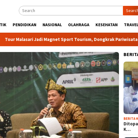
Searc
TIK
PENDIDIKAN
NASIONAL
OLAHRAGA
KESEHATAN
TRAVEL
lasari Jadi Magnet Sport Tourism, Dongkrak Pariwisata dan Eko
BERIT
BERITA H
Ditopa
K…