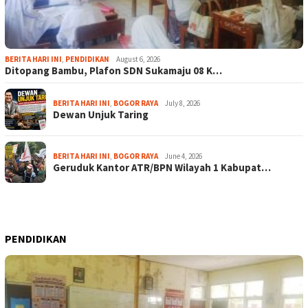
BERITA HARI INI
,
PENDIDIKAN
August 6, 2026
Ditopang Bambu, Plafon SDN Sukamaju 08 K…
BERITA HARI INI
,
BOGOR RAYA
July 8, 2026
Dewan Unjuk Taring
BERITA HARI INI
,
BOGOR RAYA
June 4, 2026
Geruduk Kantor ATR/BPN Wilayah 1 Kabupat…
PENDIDIKAN