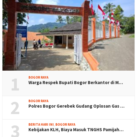
1
BOGOR RAYA
Warga Respek Bupati Bogor Berkantor di M…
2
BOGOR RAYA
Polres Bogor Gerebek Gudang Oplosan Gas …
3
BERITA HARI INI
,
BOGOR RAYA
Kebijakan KLH, Biaya Masuk TNGHS Pamijah…