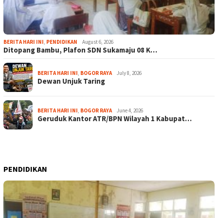
BERITA HARI INI
,
PENDIDIKAN
August 6, 2026
Ditopang Bambu, Plafon SDN Sukamaju 08 K…
BERITA HARI INI
,
BOGOR RAYA
July 8, 2026
Dewan Unjuk Taring
BERITA HARI INI
,
BOGOR RAYA
June 4, 2026
Geruduk Kantor ATR/BPN Wilayah 1 Kabupat…
PENDIDIKAN