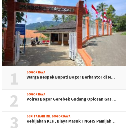
1
BOGOR RAYA
Warga Respek Bupati Bogor Berkantor di M…
2
BOGOR RAYA
Polres Bogor Gerebek Gudang Oplosan Gas …
3
BERITA HARI INI
,
BOGOR RAYA
Kebijakan KLH, Biaya Masuk TNGHS Pamijah…