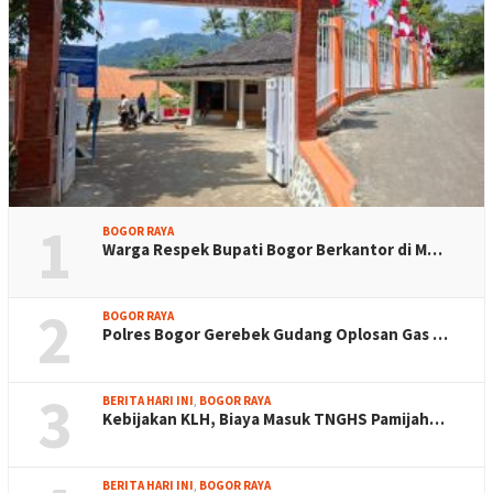
1
BOGOR RAYA
Warga Respek Bupati Bogor Berkantor di M…
2
BOGOR RAYA
Polres Bogor Gerebek Gudang Oplosan Gas …
3
BERITA HARI INI
,
BOGOR RAYA
Kebijakan KLH, Biaya Masuk TNGHS Pamijah…
BERITA HARI INI
,
BOGOR RAYA