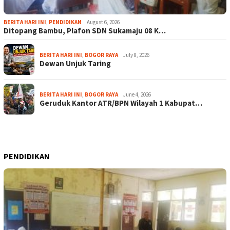
BERITA HARI INI
,
PENDIDIKAN
August 6, 2026
Ditopang Bambu, Plafon SDN Sukamaju 08 K…
BERITA HARI INI
,
BOGOR RAYA
July 8, 2026
Dewan Unjuk Taring
BERITA HARI INI
,
BOGOR RAYA
June 4, 2026
Geruduk Kantor ATR/BPN Wilayah 1 Kabupat…
PENDIDIKAN