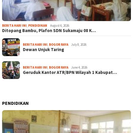
BERITA HARI INI
,
PENDIDIKAN
August 6, 2026
Ditopang Bambu, Plafon SDN Sukamaju 08 K…
BERITA HARI INI
,
BOGOR RAYA
July 8, 2026
Dewan Unjuk Taring
BERITA HARI INI
,
BOGOR RAYA
June 4, 2026
Geruduk Kantor ATR/BPN Wilayah 1 Kabupat…
PENDIDIKAN