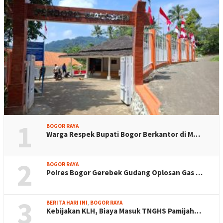
1
BOGOR RAYA
Warga Respek Bupati Bogor Berkantor di M…
2
BOGOR RAYA
Polres Bogor Gerebek Gudang Oplosan Gas …
3
BERITA HARI INI
,
BOGOR RAYA
Kebijakan KLH, Biaya Masuk TNGHS Pamijah…