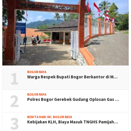
1
BOGOR RAYA
Warga Respek Bupati Bogor Berkantor di M…
2
BOGOR RAYA
Polres Bogor Gerebek Gudang Oplosan Gas …
3
BERITA HARI INI
,
BOGOR RAYA
Kebijakan KLH, Biaya Masuk TNGHS Pamijah…