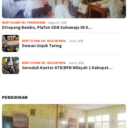
BERITA HARI INI
,
PENDIDIKAN
August 6, 2026
Ditopang Bambu, Plafon SDN Sukamaju 08 K…
BERITA HARI INI
,
BOGOR RAYA
July 8, 2026
Dewan Unjuk Taring
BERITA HARI INI
,
BOGOR RAYA
June 4, 2026
Geruduk Kantor ATR/BPN Wilayah 1 Kabupat…
PENDIDIKAN