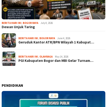
BERITA HARI INI
,
BOGOR RAYA
July 8, 2026
Dewan Unjuk Taring
BERITA HARI INI
,
BOGOR RAYA
June 4, 2026
Geruduk Kantor ATR/BPN Wilayah 1 Kabupat…
BERITA HARI INI
,
OLAHRAGA
May 14, 2026
PGI Kabupaten Bogor dan MBI Gelar Turnam…
PENDIDIKAN