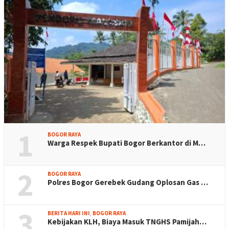
1
BOGOR RAYA
Warga Respek Bupati Bogor Berkantor di M…
2
BOGOR RAYA
Polres Bogor Gerebek Gudang Oplosan Gas …
3
BERITA HARI INI
,
BOGOR RAYA
Kebijakan KLH, Biaya Masuk TNGHS Pamijah…