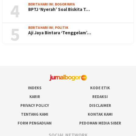
4
BERITA HARI INI
,
BOGOR RAYA
BPTJ ‘Nyerah’ Soal Biskita T…
5
BERITA HARI INI
,
POLITIK
Aji Jaya Bintara ‘Tenggelam’…
INDEKS
KODE ETIK
KARIR
REDAKSI
PRIVACY POLICY
DISCLAIMER
TENTANG KAMI
KONTAK KAMI
FORM PENGADUAN
PEDOMAN MEDIA SIBER
SOCIAL NETWORK