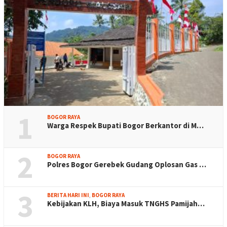
1
BOGOR RAYA
Warga Respek Bupati Bogor Berkantor di M…
2
BOGOR RAYA
Polres Bogor Gerebek Gudang Oplosan Gas …
3
BERITA HARI INI
,
BOGOR RAYA
Kebijakan KLH, Biaya Masuk TNGHS Pamijah…