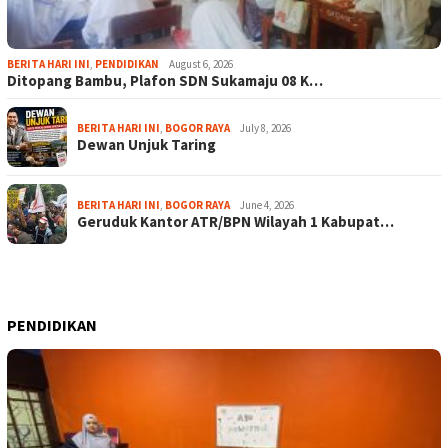
BERITA HARI INI
,
PENDIDIKAN
August 6, 2026
Ditopang Bambu, Plafon SDN Sukamaju 08 K…
BERITA HARI INI
,
BOGOR RAYA
July 8, 2026
Dewan Unjuk Taring
BERITA HARI INI
,
BOGOR RAYA
June 4, 2026
Geruduk Kantor ATR/BPN Wilayah 1 Kabupat…
PENDIDIKAN