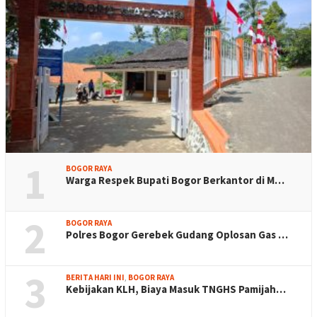
1
BOGOR RAYA
Warga Respek Bupati Bogor Berkantor di M…
2
BOGOR RAYA
Polres Bogor Gerebek Gudang Oplosan Gas …
3
BERITA HARI INI
,
BOGOR RAYA
Kebijakan KLH, Biaya Masuk TNGHS Pamijah…