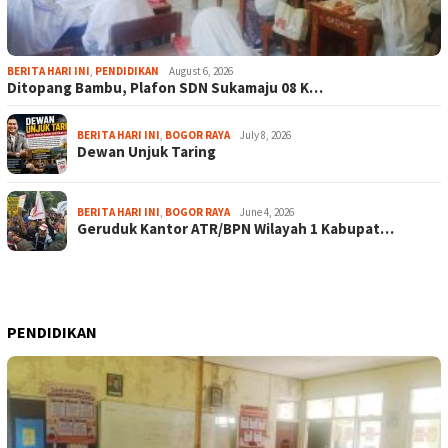
BERITA HARI INI
,
PENDIDIKAN
August 6, 2026
Ditopang Bambu, Plafon SDN Sukamaju 08 K…
BERITA HARI INI
,
BOGOR RAYA
July 8, 2026
Dewan Unjuk Taring
BERITA HARI INI
,
BOGOR RAYA
June 4, 2026
Geruduk Kantor ATR/BPN Wilayah 1 Kabupat…
PENDIDIKAN