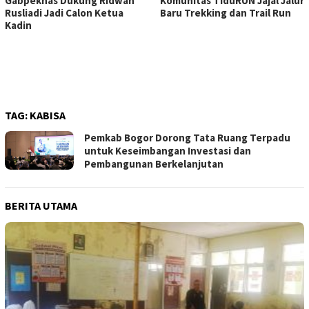
Gabpeknas Dukung Ridwan
Komunitas TiduRUN Jajal Jalur
Rusliadi Jadi Calon Ketua
Baru Trekking dan Trail Run
Kadin
TAG:
KABISA
Pemkab Bogor Dorong Tata Ruang Terpadu
untuk Keseimbangan Investasi dan
Pembangunan Berkelanjutan
BERITA UTAMA