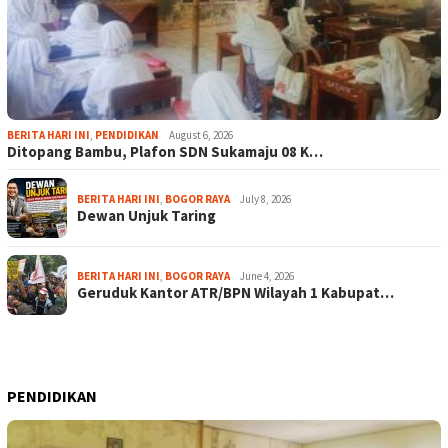
BERITA HARI INI
,
PENDIDIKAN
August 6, 2026
Ditopang Bambu, Plafon SDN Sukamaju 08 K…
BERITA HARI INI
,
BOGOR RAYA
July 8, 2026
Dewan Unjuk Taring
BERITA HARI INI
,
BOGOR RAYA
June 4, 2026
Geruduk Kantor ATR/BPN Wilayah 1 Kabupat…
PENDIDIKAN