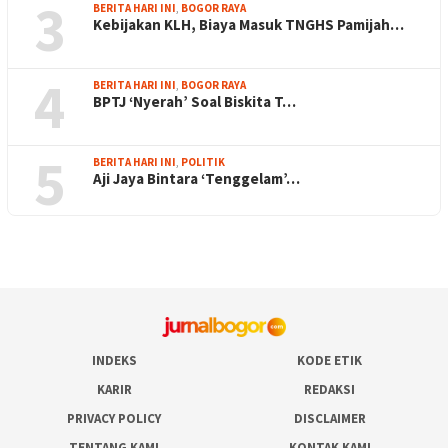
3
BERITA HARI INI
,
BOGOR RAYA
Kebijakan KLH, Biaya Masuk TNGHS Pamijah…
4
BERITA HARI INI
,
BOGOR RAYA
BPTJ ‘Nyerah’ Soal Biskita T…
5
BERITA HARI INI
,
POLITIK
Aji Jaya Bintara ‘Tenggelam’…
INDEKS
KODE ETIK
KARIR
REDAKSI
PRIVACY POLICY
DISCLAIMER
TENTANG KAMI
KONTAK KAMI