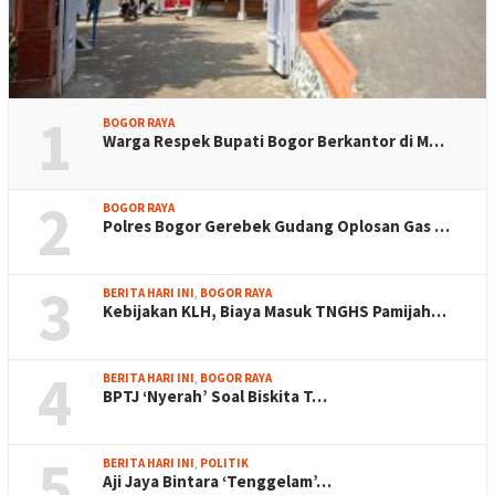
1
BOGOR RAYA
Warga Respek Bupati Bogor Berkantor di M…
2
BOGOR RAYA
Polres Bogor Gerebek Gudang Oplosan Gas …
3
BERITA HARI INI
,
BOGOR RAYA
Kebijakan KLH, Biaya Masuk TNGHS Pamijah…
4
BERITA HARI INI
,
BOGOR RAYA
BPTJ ‘Nyerah’ Soal Biskita T…
5
BERITA HARI INI
,
POLITIK
Aji Jaya Bintara ‘Tenggelam’…