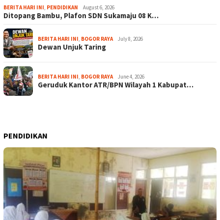
BERITA HARI INI
,
PENDIDIKAN
August 6, 2026
Ditopang Bambu, Plafon SDN Sukamaju 08 K…
BERITA HARI INI
,
BOGOR RAYA
July 8, 2026
Dewan Unjuk Taring
BERITA HARI INI
,
BOGOR RAYA
June 4, 2026
Geruduk Kantor ATR/BPN Wilayah 1 Kabupat…
PENDIDIKAN