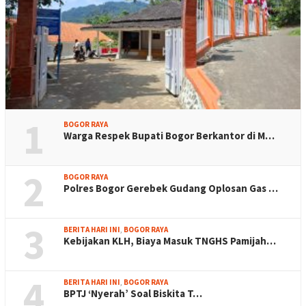
1
BOGOR RAYA
Warga Respek Bupati Bogor Berkantor di M…
2
BOGOR RAYA
Polres Bogor Gerebek Gudang Oplosan Gas …
3
BERITA HARI INI
,
BOGOR RAYA
Kebijakan KLH, Biaya Masuk TNGHS Pamijah…
4
BERITA HARI INI
,
BOGOR RAYA
BPTJ ‘Nyerah’ Soal Biskita T…