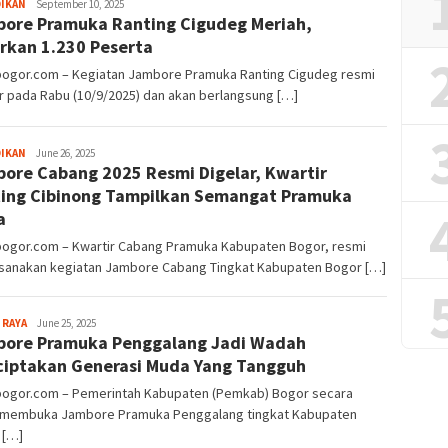
Sayyev
DIKAN
September 10, 2025
ore Pramuka Ranting Cigudeg Meriah,
rkan 1.230 Peserta
lbogor.com – Kegiatan Jambore Pramuka Ranting Cigudeg resmi
r pada Rabu (10/9/2025) dan akan berlangsung […]
Sayyev
DIKAN
June 26, 2025
ore Cabang 2025 Resmi Digelar, Kwartir
ing Cibinong Tampilkan Semangat Pramuka
a
lbogor.com – Kwartir Cabang Pramuka Kabupaten Bogor, resmi
sanakan kegiatan Jambore Cabang Tingkat Kabupaten Bogor […]
Aga
 RAYA
June 25, 2025
ore Pramuka Penggalang Jadi Wadah
Alamanda
iptakan Generasi Muda Yang Tangguh
lbogor.com – Pemerintah Kabupaten (Pemkab) Bogor secara
 membuka Jambore Pramuka Penggalang tingkat Kabupaten
 […]