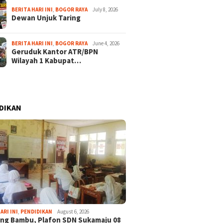
BERITA HARI INI
,
BOGOR RAYA
July 8, 2026
Dewan Unjuk Taring
BERITA HARI INI
,
BOGOR RAYA
June 4, 2026
Geruduk Kantor ATR/BPN
Wilayah 1 Kabupat…
DIKAN
ARI INI
,
PENDIDIKAN
August 6, 2026
ng Bambu, Plafon SDN Sukamaju 08