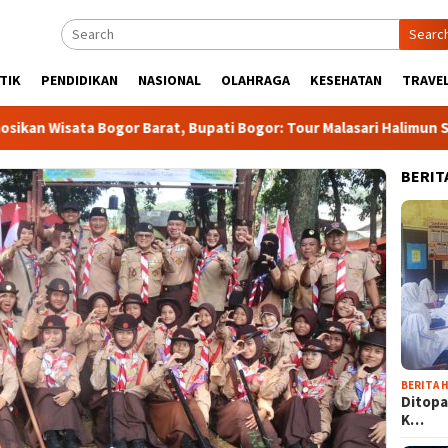
Searc
TIK
PENDIDIKAN
NASIONAL
OLAHRAGA
KESEHATAN
TRAVEL
a Bogor Barat, Bupati Bogor: Tour Malasari Halimun Salak Bakal 
BERIT
BERITA H
Ditopa
K…