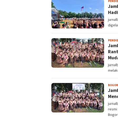
PENDI
Jamb
Hadi
jurna
digela
PENDI
Jamb
Rant
Mud
jurna
melak
BOGOR
Jamb
Menc
jurna
resmi
Bogor