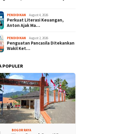
PENDIDIKAN
August 4, 2026
Perkuat Literasi Keuangan,
Anton Ajak Ma…
PENDIDIKAN
August 2, 2026
Penguatan Pancasila Ditekankan
Wakil Ket…
A POPULER
rtai Demokrat
Lomba Rakyat Demokrat
aten Bogor Gelar
Kabupaten Bogor Hadirkan
 Pidato “AHY Muda”,
Kompetisi Lintas Generasi,
g Generasi Muda
Uji Kekompakan dan Strategi
 Bersuara dan Merawat
Tim
rasi
BOGOR RAYA