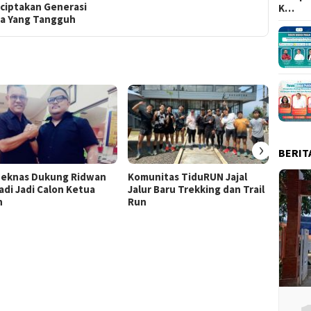
ciptakan Generasi
K…
a Yang Tangguh
›
BERIT
eknas Dukung Ridwan
Komunitas TiduRUN Jajal
DPC Pa
adi Jadi Calon Ketua
Jalur Baru Trekking dan Trail
Kabup
n
Run
Lomba
Doron
Berani
Demok