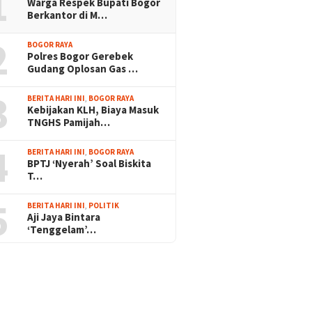
1
Warga Respek Bupati Bogor
Berkantor di M…
2
BOGOR RAYA
Polres Bogor Gerebek
Gudang Oplosan Gas …
3
BERITA HARI INI
,
BOGOR RAYA
Kebijakan KLH, Biaya Masuk
TNGHS Pamijah…
4
BERITA HARI INI
,
BOGOR RAYA
BPTJ ‘Nyerah’ Soal Biskita
T…
5
BERITA HARI INI
,
POLITIK
Aji Jaya Bintara
‘Tenggelam’…