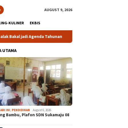
h
AUGUST 9, 2026
ING-KULINER
EKBIS
jadi Agenda Tahunan
Gabpeknas Dukung Ridwan Rusliadi J
A UTAMA
ARI INI
,
PENDIDIKAN
August 6, 2026
ng Bambu, Plafon SDN Sukamaju 08