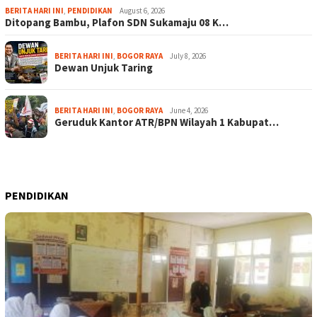
BERITA HARI INI
,
PENDIDIKAN
August 6, 2026
Ditopang Bambu, Plafon SDN Sukamaju 08 K…
BERITA HARI INI
,
BOGOR RAYA
July 8, 2026
Dewan Unjuk Taring
BERITA HARI INI
,
BOGOR RAYA
June 4, 2026
Geruduk Kantor ATR/BPN Wilayah 1 Kabupat…
PENDIDIKAN