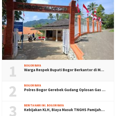
1
BOGOR RAYA
Warga Respek Bupati Bogor Berkantor di M…
2
BOGOR RAYA
Polres Bogor Gerebek Gudang Oplosan Gas …
3
BERITA HARI INI
,
BOGOR RAYA
Kebijakan KLH, Biaya Masuk TNGHS Pamijah…