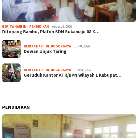
BERITA HARI INI
,
PENDIDIKAN
August 6, 2026
Ditopang Bambu, Plafon SDN Sukamaju 08 K…
BERITA HARI INI
,
BOGOR RAYA
July 8, 2026
Dewan Unjuk Taring
BERITA HARI INI
,
BOGOR RAYA
June 4, 2026
Geruduk Kantor ATR/BPN Wilayah 1 Kabupat…
PENDIDIKAN