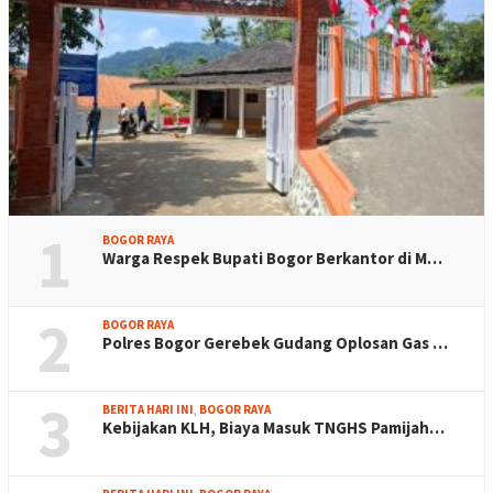
1
BOGOR RAYA
Warga Respek Bupati Bogor Berkantor di M…
2
BOGOR RAYA
Polres Bogor Gerebek Gudang Oplosan Gas …
3
BERITA HARI INI
,
BOGOR RAYA
Kebijakan KLH, Biaya Masuk TNGHS Pamijah…