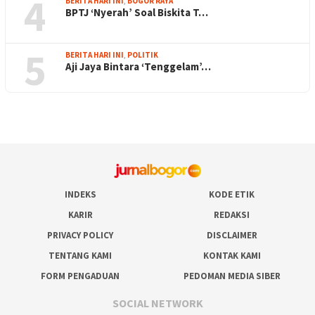
4
BERITA HARI INI
,
BOGOR RAYA
BPTJ ‘Nyerah’ Soal Biskita T…
5
BERITA HARI INI
,
POLITIK
Aji Jaya Bintara ‘Tenggelam’…
INDEKS
KODE ETIK
KARIR
REDAKSI
PRIVACY POLICY
DISCLAIMER
TENTANG KAMI
KONTAK KAMI
FORM PENGADUAN
PEDOMAN MEDIA SIBER
SOCIAL NETWORK