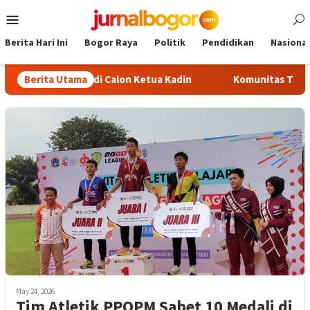
Skip
Mobile
to
Menu
content
Berita Hari Ini
Bogor Raya
Politik
Pendidikan
Nasional
Rusliadi Jadi Calon Ketua Kadin
Berita Utama
Komunitas TiduRUN Jajal
May 24, 2026
Tim Atletik PPOPM Sabet 10 Medali di