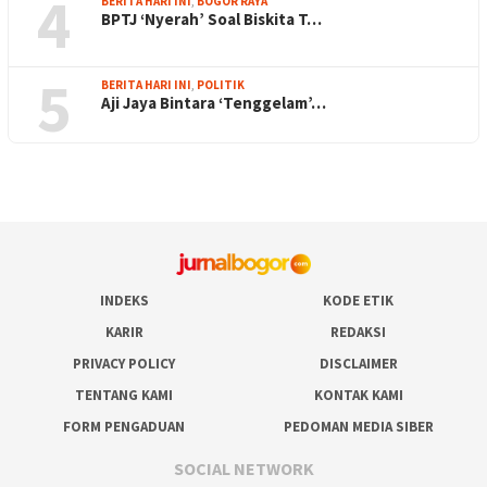
4
BERITA HARI INI
,
BOGOR RAYA
BPTJ ‘Nyerah’ Soal Biskita T…
5
BERITA HARI INI
,
POLITIK
Aji Jaya Bintara ‘Tenggelam’…
INDEKS
KODE ETIK
KARIR
REDAKSI
PRIVACY POLICY
DISCLAIMER
TENTANG KAMI
KONTAK KAMI
FORM PENGADUAN
PEDOMAN MEDIA SIBER
SOCIAL NETWORK