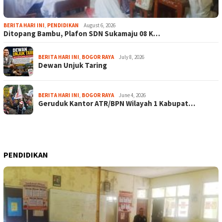
BERITA HARI INI
,
PENDIDIKAN
August 6, 2026
Ditopang Bambu, Plafon SDN Sukamaju 08 K…
BERITA HARI INI
,
BOGOR RAYA
July 8, 2026
Dewan Unjuk Taring
BERITA HARI INI
,
BOGOR RAYA
June 4, 2026
Geruduk Kantor ATR/BPN Wilayah 1 Kabupat…
PENDIDIKAN