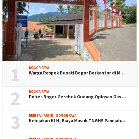
1
BOGOR RAYA
Warga Respek Bupati Bogor Berkantor di M…
2
BOGOR RAYA
Polres Bogor Gerebek Gudang Oplosan Gas …
3
BERITA HARI INI
,
BOGOR RAYA
Kebijakan KLH, Biaya Masuk TNGHS Pamijah…