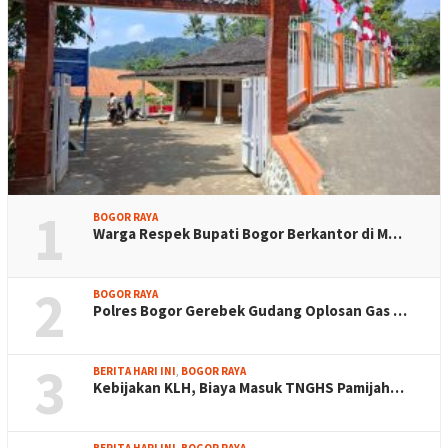
1
BOGOR RAYA
Warga Respek Bupati Bogor Berkantor di M…
2
BOGOR RAYA
Polres Bogor Gerebek Gudang Oplosan Gas …
3
BERITA HARI INI
,
BOGOR RAYA
Kebijakan KLH, Biaya Masuk TNGHS Pamijah…
BERITA HARI INI
,
BOGOR RAYA