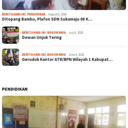
BERITA HARI INI
,
PENDIDIKAN
August 6, 2026
Ditopang Bambu, Plafon SDN Sukamaju 08 K…
BERITA HARI INI
,
BOGOR RAYA
July 8, 2026
Dewan Unjuk Taring
BERITA HARI INI
,
BOGOR RAYA
June 4, 2026
Geruduk Kantor ATR/BPN Wilayah 1 Kabupat…
PENDIDIKAN