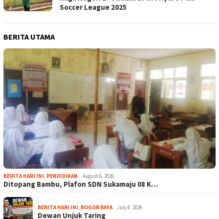
Soccer League 2025
BERITA UTAMA
BERITA HARI INI
,
PENDIDIKAN
August 6, 2026
Ditopang Bambu, Plafon SDN Sukamaju 08 K…
BERITA HARI INI
,
BOGOR RAYA
July 8, 2026
Dewan Unjuk Taring