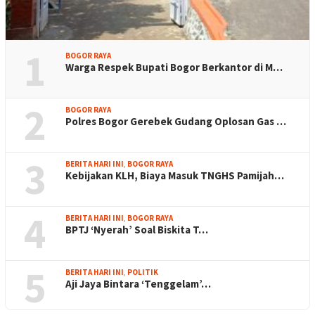
1
BOGOR RAYA
Warga Respek Bupati Bogor Berkantor di M…
2
BOGOR RAYA
Polres Bogor Gerebek Gudang Oplosan Gas …
3
BERITA HARI INI
,
BOGOR RAYA
Kebijakan KLH, Biaya Masuk TNGHS Pamijah…
4
BERITA HARI INI
,
BOGOR RAYA
BPTJ ‘Nyerah’ Soal Biskita T…
5
BERITA HARI INI
,
POLITIK
Aji Jaya Bintara ‘Tenggelam’…