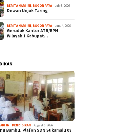
BERITA HARI INI
,
BOGOR RAYA
July 8, 2026
Dewan Unjuk Taring
BERITA HARI INI
,
BOGOR RAYA
June 4, 2026
Geruduk Kantor ATR/BPN
Wilayah 1 Kabupat…
DIKAN
ARI INI
,
PENDIDIKAN
August 6, 2026
ng Bambu, Plafon SDN Sukamaju 08