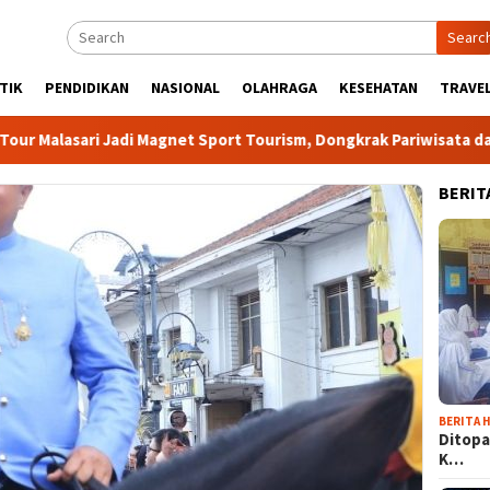
Searc
TIK
PENDIDIKAN
NASIONAL
OLAHRAGA
KESEHATAN
TRAVEL
ari Jadi Magnet Sport Tourism, Dongkrak Pariwisata dan Ekonom
BERIT
BERITA H
Ditopa
K…