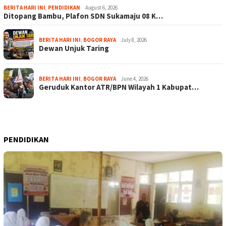
BERITA HARI INI
,
PENDIDIKAN
August 6, 2026
Ditopang Bambu, Plafon SDN Sukamaju 08 K…
BERITA HARI INI
,
BOGOR RAYA
July 8, 2026
Dewan Unjuk Taring
BERITA HARI INI
,
BOGOR RAYA
June 4, 2026
Geruduk Kantor ATR/BPN Wilayah 1 Kabupat…
PENDIDIKAN