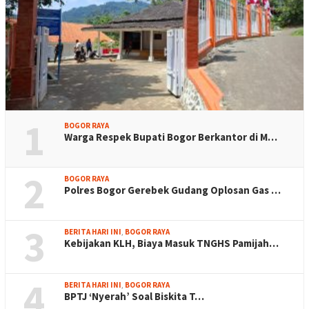
1
BOGOR RAYA
Warga Respek Bupati Bogor Berkantor di M…
2
BOGOR RAYA
Polres Bogor Gerebek Gudang Oplosan Gas …
3
BERITA HARI INI
,
BOGOR RAYA
Kebijakan KLH, Biaya Masuk TNGHS Pamijah…
4
BERITA HARI INI
,
BOGOR RAYA
BPTJ ‘Nyerah’ Soal Biskita T…