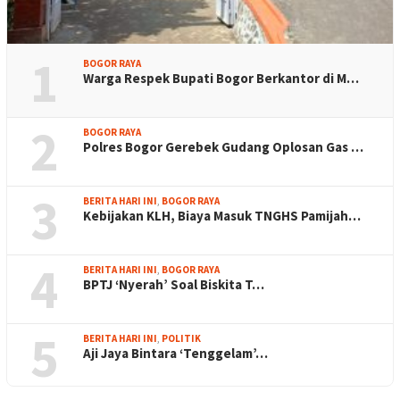
1
BOGOR RAYA
Warga Respek Bupati Bogor Berkantor di M…
2
BOGOR RAYA
Polres Bogor Gerebek Gudang Oplosan Gas …
3
BERITA HARI INI
,
BOGOR RAYA
Kebijakan KLH, Biaya Masuk TNGHS Pamijah…
4
BERITA HARI INI
,
BOGOR RAYA
BPTJ ‘Nyerah’ Soal Biskita T…
5
BERITA HARI INI
,
POLITIK
Aji Jaya Bintara ‘Tenggelam’…