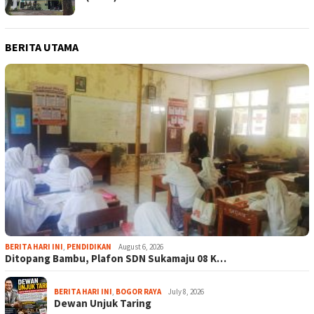
BERITA UTAMA
BERITA HARI INI
,
PENDIDIKAN
August 6, 2026
Ditopang Bambu, Plafon SDN Sukamaju 08 K…
BERITA HARI INI
,
BOGOR RAYA
July 8, 2026
Dewan Unjuk Taring