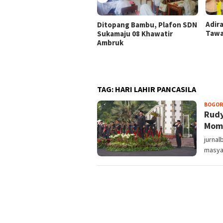
Adir
Ditopang Bambu, Plafon SDN
Tawa
Sukamaju 08 Khawatir
Ambruk
TAG:
HARI LAHIR PANCASILA
BOGOR
Rudy
Mom
jurnal
masyar