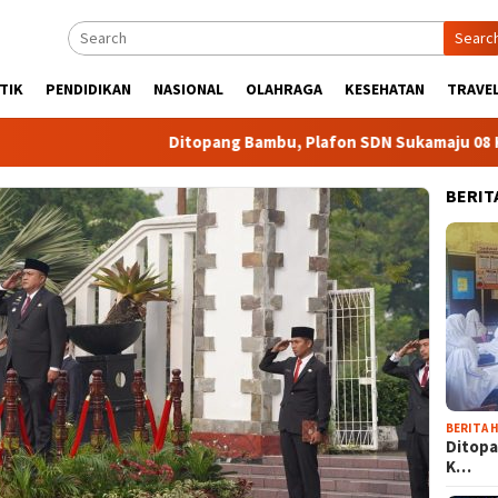
Searc
TIK
PENDIDIKAN
NASIONAL
OLAHRAGA
KESEHATAN
TRAVEL
Ditopang Bambu, Plafon SDN Sukamaju 08 Khawatir
BERIT
BERITA H
Ditopa
K…