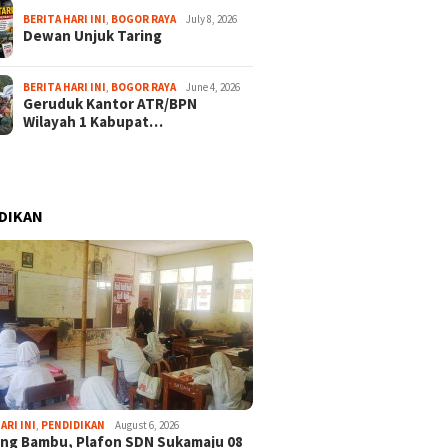
BERITA HARI INI
,
BOGOR RAYA
July 8, 2026
Dewan Unjuk Taring
BERITA HARI INI
,
BOGOR RAYA
June 4, 2026
Geruduk Kantor ATR/BPN
Wilayah 1 Kabupat…
DIKAN
ARI INI
,
PENDIDIKAN
August 6, 2026
ng Bambu, Plafon SDN Sukamaju 08