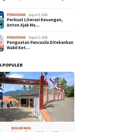
Promosi Wisata,
Kajari Denny Achmad Dukung
PENDIDIKAN
August 4, 2026
Perkuat Literasi Keuangan,
n Peserta Ikuti Tour
Pembangunan Wisma dan
Anton Ajak Ma…
ri Halimun Salak 2026
Sarana Latihan Atlet NPCI
PENDIDIKAN
August 2, 2026
Penguatan Pancasila Ditekankan
Wakil Ket…
A POPULER
BOGOR RAYA