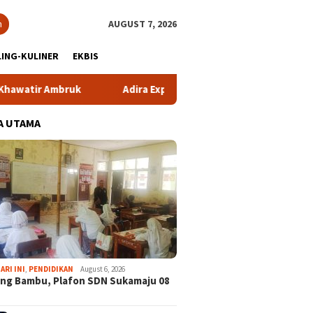
h
AUGUST 7, 2026
ING-KULINER
EKBIS
 Ambruk
Adira Expo Merdeka Tawarkan Bunga 1,76 Perse
A UTAMA
ARI INI
,
PENDIDIKAN
August 6, 2026
ng Bambu, Plafon SDN Sukamaju 08