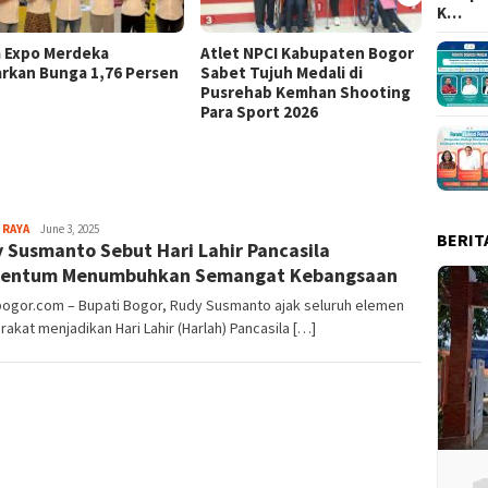
K…
a Expo Merdeka
Atlet NPCI Kabupaten Bogor
Ajang 
rkan Bunga 1,76 Persen
Sabet Tujuh Medali di
Ratusa
Pusrehab Kemhan Shooting
Malasa
Para Sport 2026
Aga
 RAYA
June 3, 2025
BERIT
 Susmanto Sebut Hari Lahir Pancasila
Alamanda
entum Menumbuhkan Semangat Kebangsaan
bogor.com – Bupati Bogor, Rudy Susmanto ajak seluruh elemen
akat menjadikan Hari Lahir (Harlah) Pancasila […]