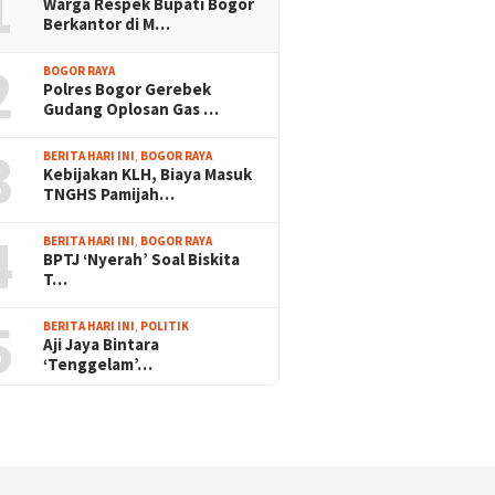
1
Warga Respek Bupati Bogor
Berkantor di M…
2
BOGOR RAYA
Polres Bogor Gerebek
Gudang Oplosan Gas …
3
BERITA HARI INI
,
BOGOR RAYA
Kebijakan KLH, Biaya Masuk
TNGHS Pamijah…
4
BERITA HARI INI
,
BOGOR RAYA
BPTJ ‘Nyerah’ Soal Biskita
T…
5
BERITA HARI INI
,
POLITIK
Aji Jaya Bintara
‘Tenggelam’…