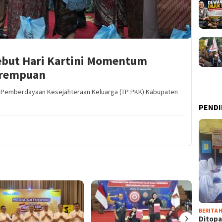
ebut Hari Kartini Momentum
erempuan
k Pemberdayaan Kesejahteraan Keluarga (TP PKK) Kabupaten
PENDI
BERITA H
›
Ditopa