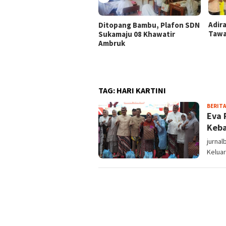
Adir
Ditopang Bambu, Plafon SDN
Tawa
Sukamaju 08 Khawatir
Ambruk
TAG:
HARI KARTINI
BERITA
Eva 
Keb
jurna
Kelua