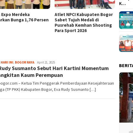
K…
a Expo Merdeka
Atlet NPCI Kabupaten Bogor
Ajang 
rkan Bunga 1,76 Persen
Sabet Tujuh Medali di
Ratusa
Pusrehab Kemhan Shooting
Malasa
Para Sport 2026
Aga
 HARI INI
,
BOGOR RAYA
April 21, 2025
BERIT
Rudy Susmanto Sebut Hari Kartini Momentum
Alamanda
angkitan Kaum Perempuan
lbogor.com – Ketua Tim Penggerak Pemberdayaan Kesejahteraan
rga (TP PKK) Kabupaten Bogor, Eva Rudy Susmanto […]