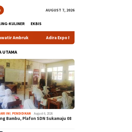
h
AUGUST 7, 2026
ING-KULINER
EKBIS
mbruk
Adira Expo Merdeka Tawarkan Bunga 1,76 Persen
A UTAMA
ARI INI
,
PENDIDIKAN
August 6, 2026
ng Bambu, Plafon SDN Sukamaju 08