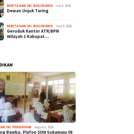
BERITA HARI INI
,
BOGOR RAYA
July 8, 2026
Dewan Unjuk Taring
BERITA HARI INI
,
BOGOR RAYA
June 4, 2026
Geruduk Kantor ATR/BPN
Wilayah 1 Kabupat…
DIKAN
ARI INI
,
PENDIDIKAN
August 6, 2026
ng Bambu, Plafon SDN Sukamaju 08