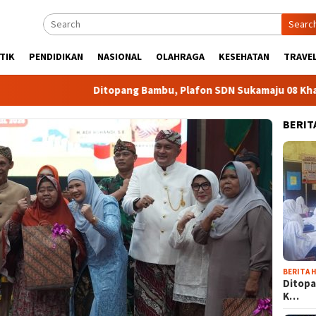
Searc
TIK
PENDIDIKAN
NASIONAL
OLAHRAGA
KESEHATAN
TRAVEL
Ditopang Bambu, Plafon SDN Sukamaju 08 Khawatir A
BERIT
BERITA H
Ditopa
K…