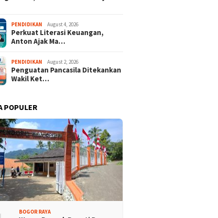
Promosi Wisata,
Kajari Denny Achmad Dukung
PENDIDIKAN
August 4, 2026
Perkuat Literasi Keuangan,
n Peserta Ikuti Tour
Pembangunan Wisma dan
Anton Ajak Ma…
ri Halimun Salak 2026
Sarana Latihan Atlet NPCI
PENDIDIKAN
August 2, 2026
Penguatan Pancasila Ditekankan
Wakil Ket…
A POPULER
BOGOR RAYA