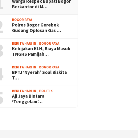
1
Warga Respek Bupati Bogor
Berkantor di M…
2
BOGOR RAYA
Polres Bogor Gerebek
Gudang Oplosan Gas …
3
BERITA HARI INI
,
BOGOR RAYA
Kebijakan KLH, Biaya Masuk
TNGHS Pamijah…
4
BERITA HARI INI
,
BOGOR RAYA
BPTJ ‘Nyerah’ Soal Biskita
T…
5
BERITA HARI INI
,
POLITIK
Aji Jaya Bintara
‘Tenggelam’…