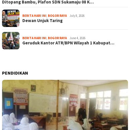
Ditopang Bambu, Plafon SDN Sukamaju 08 K…
BERITA HARI INI
,
BOGOR RAYA
July 8, 2026
Dewan Unjuk Taring
BERITA HARI INI
,
BOGOR RAYA
June 4, 2026
Geruduk Kantor ATR/BPN Wilayah 1 Kabupat…
PENDIDIKAN