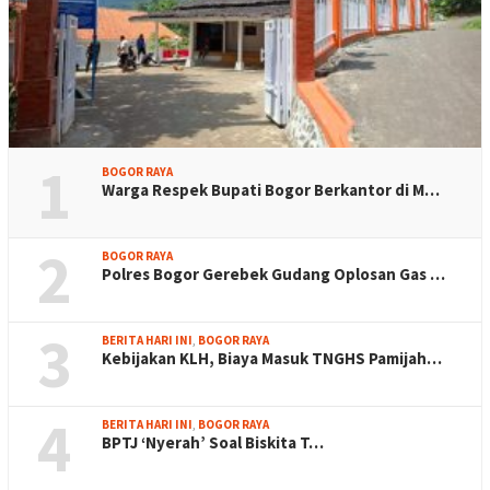
1
BOGOR RAYA
Warga Respek Bupati Bogor Berkantor di M…
2
BOGOR RAYA
Polres Bogor Gerebek Gudang Oplosan Gas …
3
BERITA HARI INI
,
BOGOR RAYA
Kebijakan KLH, Biaya Masuk TNGHS Pamijah…
4
BERITA HARI INI
,
BOGOR RAYA
BPTJ ‘Nyerah’ Soal Biskita T…