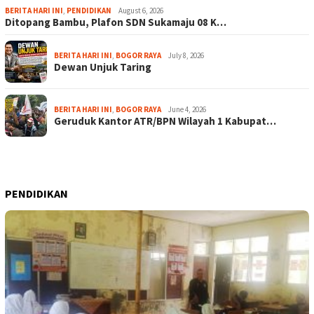
BERITA HARI INI
,
PENDIDIKAN
August 6, 2026
Ditopang Bambu, Plafon SDN Sukamaju 08 K…
BERITA HARI INI
,
BOGOR RAYA
July 8, 2026
Dewan Unjuk Taring
BERITA HARI INI
,
BOGOR RAYA
June 4, 2026
Geruduk Kantor ATR/BPN Wilayah 1 Kabupat…
PENDIDIKAN