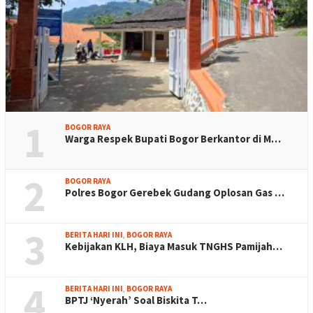
1
BOGOR RAYA
Warga Respek Bupati Bogor Berkantor di M…
2
BOGOR RAYA
Polres Bogor Gerebek Gudang Oplosan Gas …
3
BERITA HARI INI
,
BOGOR RAYA
Kebijakan KLH, Biaya Masuk TNGHS Pamijah…
4
BERITA HARI INI
,
BOGOR RAYA
BPTJ ‘Nyerah’ Soal Biskita T…