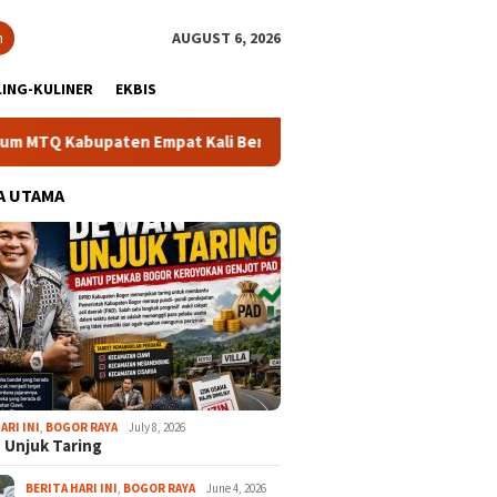
h
AUGUST 6, 2026
ING-KULINER
EKBIS
Kabupaten Empat Kali Beruntun
Bupati Rudy Susmanto: Ma
A UTAMA
ARI INI
,
BOGOR RAYA
July 8, 2026
 Unjuk Taring
BERITA HARI INI
,
BOGOR RAYA
June 4, 2026