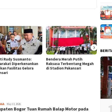
›
BERIT
ti Rudy Susmanto:
Bendera Merah Putih
Ketua 
arakat Diperkenankan
Raksasa Terbentang Megah
Panjat
kan Fasilitas Gelora
di Stadion Pakansari
Pengib
nsari
Raksa
Aga
AGA
May 13, 2026
paten Bogor Tuan Rumah Balap Motor pada
Alamanda