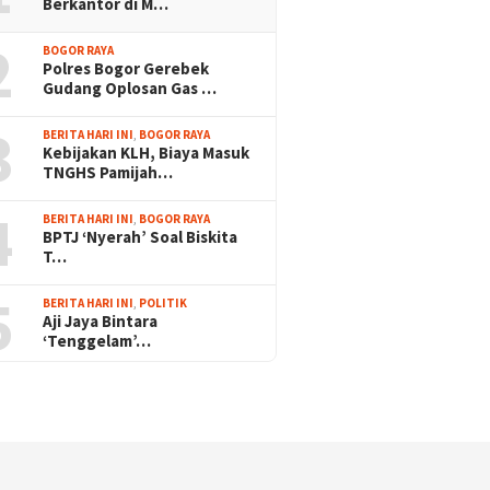
Berkantor di M…
2
BOGOR RAYA
Polres Bogor Gerebek
Gudang Oplosan Gas …
3
BERITA HARI INI
,
BOGOR RAYA
Kebijakan KLH, Biaya Masuk
TNGHS Pamijah…
4
BERITA HARI INI
,
BOGOR RAYA
BPTJ ‘Nyerah’ Soal Biskita
T…
5
BERITA HARI INI
,
POLITIK
Aji Jaya Bintara
‘Tenggelam’…