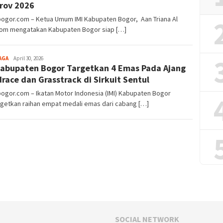
rov 2026
bogor.com – Ketua Umum IMI Kabupaten Bogor, Aan Triana Al
om mengatakan Kabupaten Bogor siap […]
Aga
AGA
April 30, 2026
Kabupaten Bogor Targetkan 4 Emas Pada Ajang
Alamanda
race dan Grasstrack di Sirkuit Sentul
bogor.com – Ikatan Motor Indonesia (IMI) Kabupaten Bogor
getkan raihan empat medali emas dari cabang […]
SOCIAL NETWORK