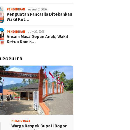
PENDIDIKAN
August 2, 2026
Penguatan Pancasila Ditekankan
Wakil Ket…
PENDIDIKAN
July 29, 2026
Ancam Masa Depan Anak, Wakil
Ketua Komis…
A POPULER
KONI Apresiasi Atlet
Festival Budaya Sunda
 Tebing Terlibat
Perkuat Peran Guru PAUD
aran Merah Putih
Sukseskan Wajib Belajar 13
sa
Tahun
1
BOGOR RAYA
Warga Respek Bupati Bogor