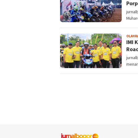
Porp
jurnal
Muhar
OLAHR
IMI 
Road
jurnal
menar