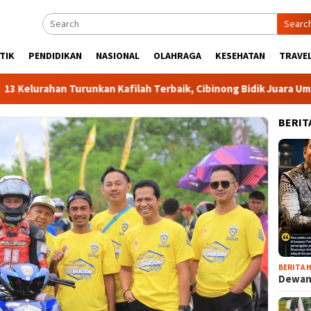
Searc
TIK
PENDIDIKAN
NASIONAL
OLAHRAGA
KESEHATAN
TRAVEL
ahan Turunkan Kafilah Terbaik, Cibinong Bidik Juara Umum MTQ 
BERIT
BERITA H
Dewan