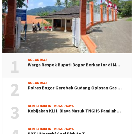
1
BOGOR RAYA
Warga Respek Bupati Bogor Berkantor di M…
2
BOGOR RAYA
Polres Bogor Gerebek Gudang Oplosan Gas …
3
BERITA HARI INI
,
BOGOR RAYA
Kebijakan KLH, Biaya Masuk TNGHS Pamijah…
BERITA HARI INI
,
BOGOR RAYA
BPTJ ‘Nyerah’ Soal Biskita T…