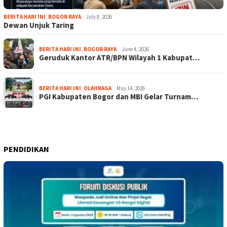
BERITA HARI INI
,
BOGOR RAYA
July 8, 2026
Dewan Unjuk Taring
BERITA HARI INI
,
BOGOR RAYA
June 4, 2026
Geruduk Kantor ATR/BPN Wilayah 1 Kabupat…
BERITA HARI INI
,
OLAHRAGA
May 14, 2026
PGI Kabupaten Bogor dan MBI Gelar Turnam…
PENDIDIKAN