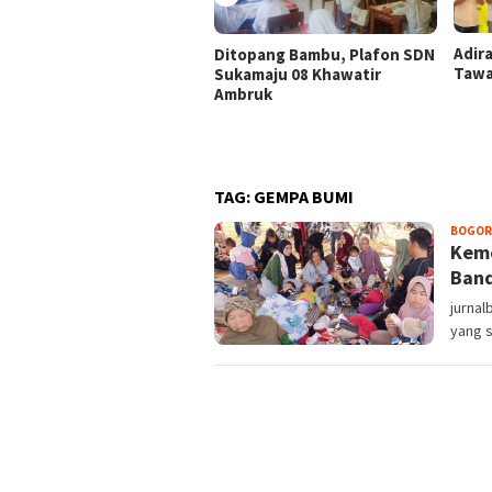
Adir
Ditopang Bambu, Plafon SDN
Tawa
Sukamaju 08 Khawatir
Ambruk
TAG:
GEMPA BUMI
BOGOR
Keme
Band
jurna
yang s