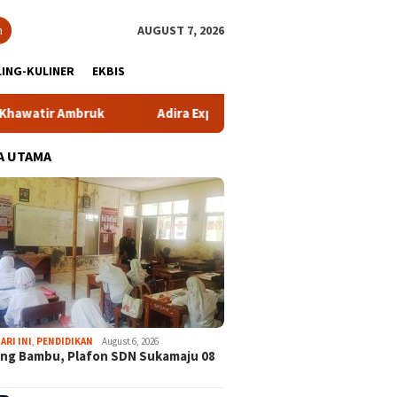
h
AUGUST 7, 2026
ING-KULINER
EKBIS
r Ambruk
Adira Expo Merdeka Tawarkan Bunga 1,76 Perse
A UTAMA
ARI INI
,
PENDIDIKAN
August 6, 2026
ng Bambu, Plafon SDN Sukamaju 08