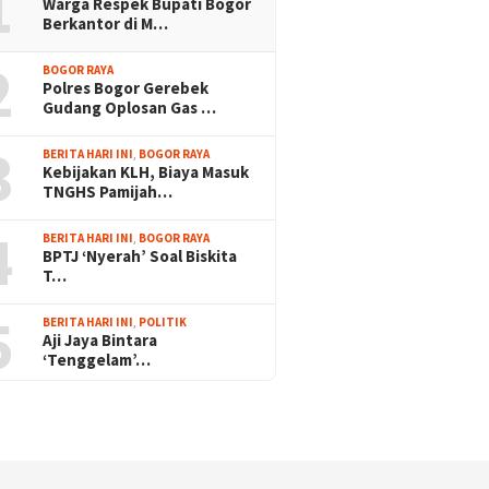
1
Warga Respek Bupati Bogor
Berkantor di M…
2
BOGOR RAYA
Polres Bogor Gerebek
Gudang Oplosan Gas …
3
BERITA HARI INI
,
BOGOR RAYA
Kebijakan KLH, Biaya Masuk
TNGHS Pamijah…
4
BERITA HARI INI
,
BOGOR RAYA
BPTJ ‘Nyerah’ Soal Biskita
T…
5
BERITA HARI INI
,
POLITIK
Aji Jaya Bintara
‘Tenggelam’…