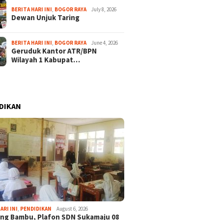
BERITA HARI INI
,
BOGOR RAYA
July 8, 2026
Dewan Unjuk Taring
BERITA HARI INI
,
BOGOR RAYA
June 4, 2026
Geruduk Kantor ATR/BPN
Wilayah 1 Kabupat…
DIKAN
ARI INI
,
PENDIDIKAN
August 6, 2026
ng Bambu, Plafon SDN Sukamaju 08