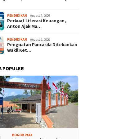
Promosi Wisata,
Kajari Denny Achmad Dukung
PENDIDIKAN
August 4, 2026
Perkuat Literasi Keuangan,
n Peserta Ikuti Tour
Pembangunan Wisma dan
Anton Ajak Ma…
ri Halimun Salak 2026
Sarana Latihan Atlet NPCI
PENDIDIKAN
August 2, 2026
Penguatan Pancasila Ditekankan
Wakil Ket…
A POPULER
BOGOR RAYA