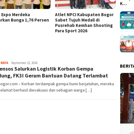
K…
a Expo Merdeka
Atlet NPCI Kabupaten Bogor
Ajang 
rkan Bunga 1,76 Persen
Sabet Tujuh Medali di
Ratusa
Pusrehab Kemhan Shooting
Malasa
Para Sport 2026
Sayyev
 RAYA
September 22, 2024
BERIT
nsos Salurkan Logistik Korban Gempa
ung, FK3I Geram Bantuan Datang Terlambat
lbogor.com – Korban terdampak gempa bumi berjatuhan, mereka
elamat berhasil dievakuasi dan sebagian warga […]