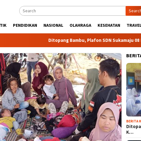
Searc
TIK
PENDIDIKAN
NASIONAL
OLAHRAGA
KESEHATAN
TRAVEL
Ditopang Bambu, Plafon SDN Sukamaju 08 Khawati
BERIT
BERITA H
Ditopa
K…