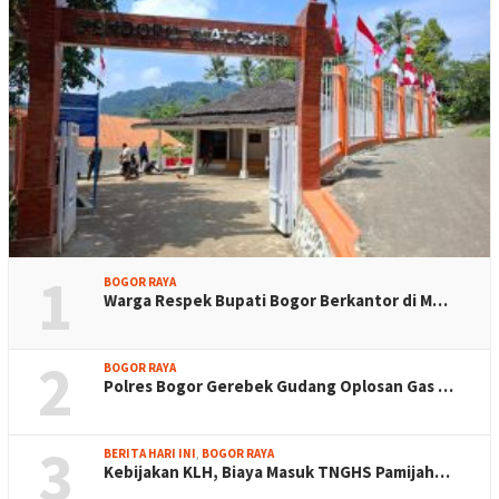
1
BOGOR RAYA
Warga Respek Bupati Bogor Berkantor di M…
2
BOGOR RAYA
Polres Bogor Gerebek Gudang Oplosan Gas …
3
BERITA HARI INI
,
BOGOR RAYA
Kebijakan KLH, Biaya Masuk TNGHS Pamijah…