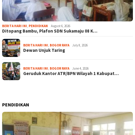
BERITA HARI INI
,
PENDIDIKAN
August 6, 2026
Ditopang Bambu, Plafon SDN Sukamaju 08 K…
BERITA HARI INI
,
BOGOR RAYA
July 8, 2026
Dewan Unjuk Taring
BERITA HARI INI
,
BOGOR RAYA
June 4, 2026
Geruduk Kantor ATR/BPN Wilayah 1 Kabupat…
PENDIDIKAN