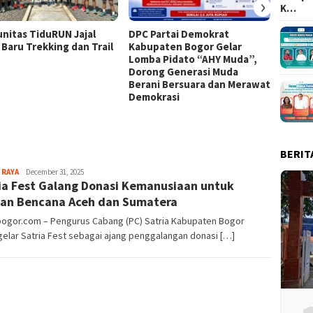
›
K…
nitas TiduRUN Jajal
DPC Partai Demokrat
Lomba
 Baru Trekking dan Trail
Kabupaten Bogor Gelar
Kabup
Lomba Pidato “AHY Muda”,
Kompet
Dorong Generasi Muda
Uji Ke
Berani Bersuara dan Merawat
Tim
Demokrasi
BERIT
Aga
 RAYA
December 31, 2025
ia Fest Galang Donasi Kemanusiaan untuk
Alamanda
an Bencana Aceh dan Sumatera
lbogor.com – Pengurus Cabang (PC) Satria Kabupaten Bogor
elar Satria Fest sebagai ajang penggalangan donasi […]