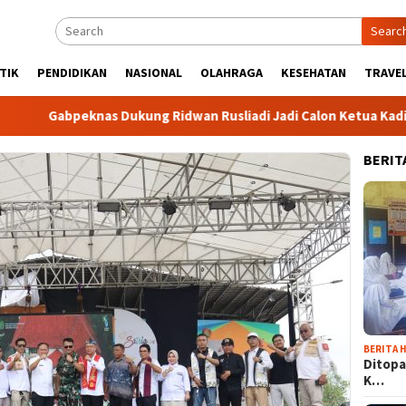
Searc
TIK
PENDIDIKAN
NASIONAL
OLAHRAGA
KESEHATAN
TRAVEL
bpeknas Dukung Ridwan Rusliadi Jadi Calon Ketua Kadin
BERIT
BERITA H
Ditopa
K…