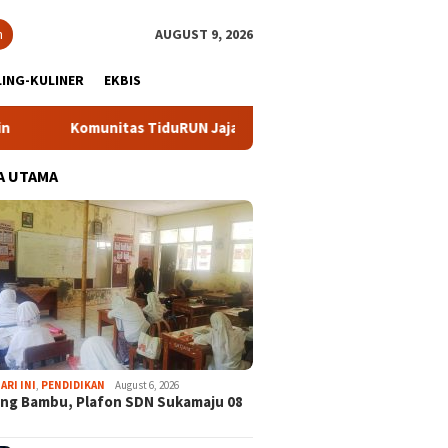
h
AUGUST 9, 2026
ING-KULINER
EKBIS
Komunitas TiduRUN Jajal Jalur Baru Trekking dan Trail Run
A UTAMA
ARI INI
,
PENDIDIKAN
August 6, 2026
ng Bambu, Plafon SDN Sukamaju 08