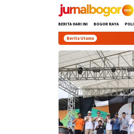
Skip
to
content
BERITA HARI INI
BOGOR RAYA
POLI
Berita Utama
Ga