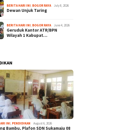
BERITA HARI INI
,
BOGOR RAYA
July 8, 2026
Dewan Unjuk Taring
BERITA HARI INI
,
BOGOR RAYA
June 4, 2026
Geruduk Kantor ATR/BPN
Wilayah 1 Kabupat…
DIKAN
ARI INI
,
PENDIDIKAN
August 6, 2026
ng Bambu, Plafon SDN Sukamaju 08