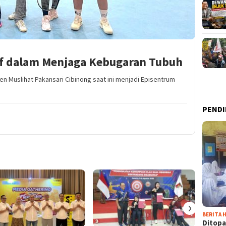
tif dalam Menjaga Kebugaran Tubuh
en Muslihat Pakansari Cibinong saat ini menjadi Episentrum
PENDI
›
BERITA H
Ditopa