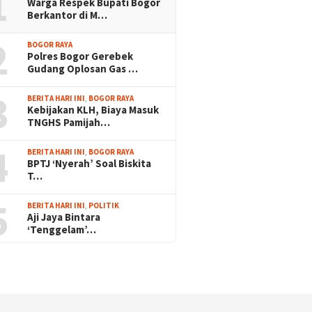
1
Warga Respek Bupati Bogor
Berkantor di M…
2
BOGOR RAYA
Polres Bogor Gerebek
Gudang Oplosan Gas …
3
BERITA HARI INI
,
BOGOR RAYA
Kebijakan KLH, Biaya Masuk
TNGHS Pamijah…
4
BERITA HARI INI
,
BOGOR RAYA
BPTJ ‘Nyerah’ Soal Biskita
T…
5
BERITA HARI INI
,
POLITIK
Aji Jaya Bintara
‘Tenggelam’…