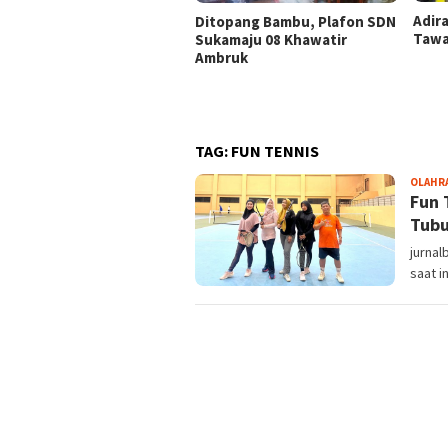
Adir
Ditopang Bambu, Plafon SDN
Tawa
Sukamaju 08 Khawatir
Ambruk
TAG:
FUN TENNIS
OLAHR
Fun 
Tub
jurnal
saat i