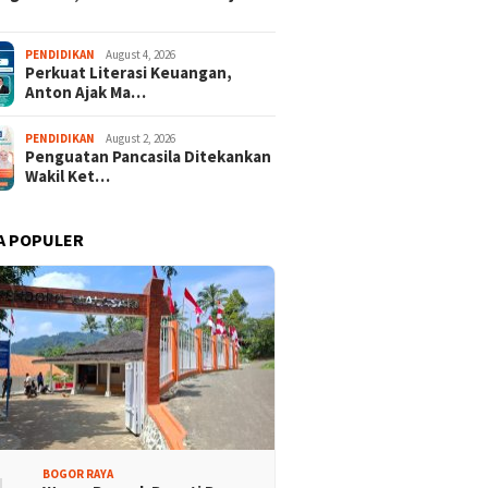
Promosi Wisata,
Kajari Denny Achmad Dukung
n Peserta Ikuti Tour
Pembangunan Wisma dan
PENDIDIKAN
August 4, 2026
ri Halimun Salak 2026
Sarana Latihan Atlet NPCI
Perkuat Literasi Keuangan,
Anton Ajak Ma…
PENDIDIKAN
August 2, 2026
Penguatan Pancasila Ditekankan
Wakil Ket…
A POPULER
BOGOR RAYA