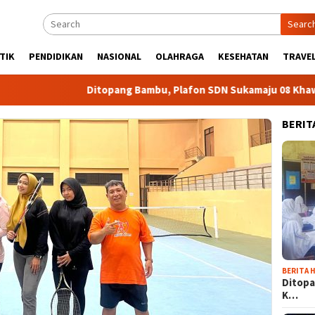
Searc
TIK
PENDIDIKAN
NASIONAL
OLAHRAGA
KESEHATAN
TRAVEL
Ditopang Bambu, Plafon SDN Sukamaju 08 Khawatir A
BERIT
BERITA H
Ditopa
K…