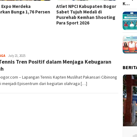
K…
a Expo Merdeka
Atlet NPCI Kabupaten Bogor
Ajang 
rkan Bunga 1,76 Persen
Sabet Tujuh Medali di
Ratusa
Pusrehab Kemhan Shooting
Malasa
Para Sport 2026
Aga
AGA
July 21, 2025
Tennis Tren Positif dalam Menjaga Kebugaran
Alamanda
BERIT
uh
bogor.com – Lapangan Tennis Kapten Muslihat Pakansari Cibinong
ni menjadi Episentrum dari kegiatan olahraga […]