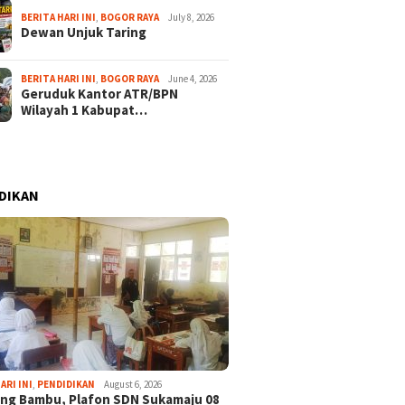
BERITA HARI INI
,
BOGOR RAYA
July 8, 2026
Dewan Unjuk Taring
BERITA HARI INI
,
BOGOR RAYA
June 4, 2026
Geruduk Kantor ATR/BPN
Wilayah 1 Kabupat…
DIKAN
ARI INI
,
PENDIDIKAN
August 6, 2026
ng Bambu, Plafon SDN Sukamaju 08