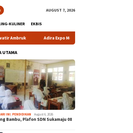
h
AUGUST 7, 2026
ING-KULINER
EKBIS
mbruk
Adira Expo Merdeka Tawarkan Bunga 1,76 Persen
A UTAMA
ARI INI
,
PENDIDIKAN
August 6, 2026
ng Bambu, Plafon SDN Sukamaju 08